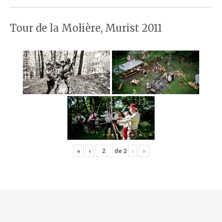
Tour de la Molière, Murist 2011
«
‹
de
2
›
»