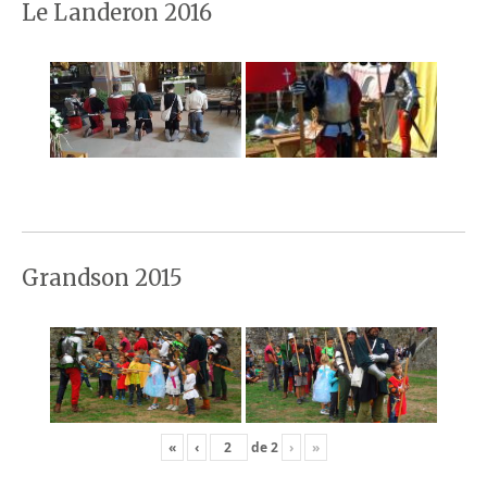
Le Landeron 2016
Grandson 2015
«
‹
de
2
›
»