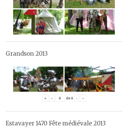
Grandson 2013
«
‹
de
6
›
»
Estavayer 1470 Fête médiévale 2013