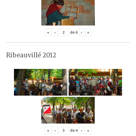
«
‹
de
6
›
»
Ribeauvillé 2012
«
‹
de
4
›
»