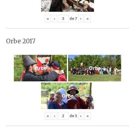
«
‹
de
7
›
»
Orbe 2017
Orbe
Orbe
Orbe
«
‹
de
5
›
»