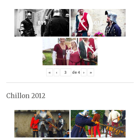
011
010
005
«
‹
de
4
›
»
Chillon 2012