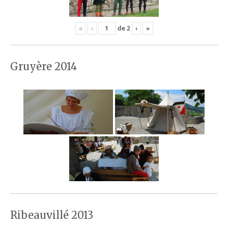
«
‹
de
2
›
»
Gruyère 2014
Ribeauvillé 2013