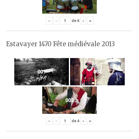
«
‹
de
6
›
»
Estavayer 1470 Fête médiévale 2013
001
004
002
«
‹
de
4
›
»