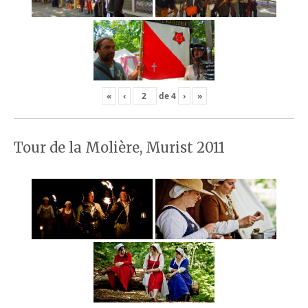
«
‹
de
4
›
»
Tour de la Molière, Murist 2011