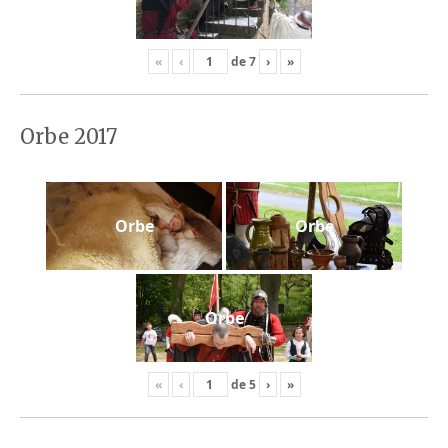
«
‹
de
7
›
»
Orbe 2017
Orbe
Orbe
Orbe
«
‹
de
5
›
»