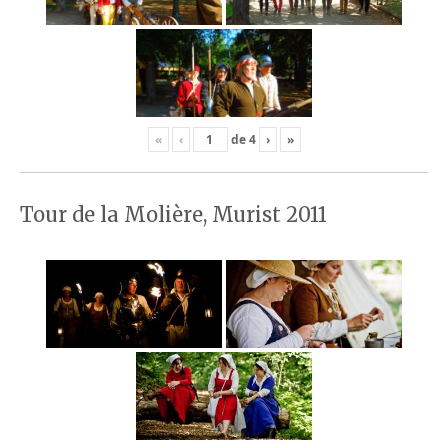
«
‹
de
4
›
»
Tour de la Molière, Murist 2011