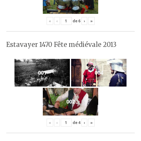
«
‹
de
6
›
»
Estavayer 1470 Fête médiévale 2013
001
004
002
«
‹
de
4
›
»