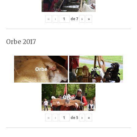
«
‹
de
7
›
»
Orbe 2017
Orbe
Orbe
Orbe
«
‹
de
5
›
»