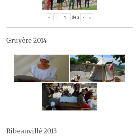
«
‹
de
2
›
»
Gruyère 2014
Ribeauvillé 2013