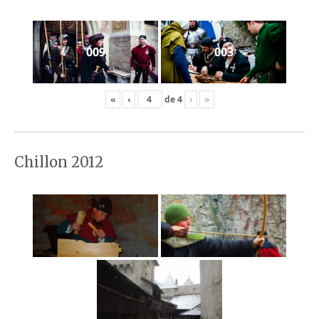
009
003
«
‹
de
4
›
»
Chillon 2012