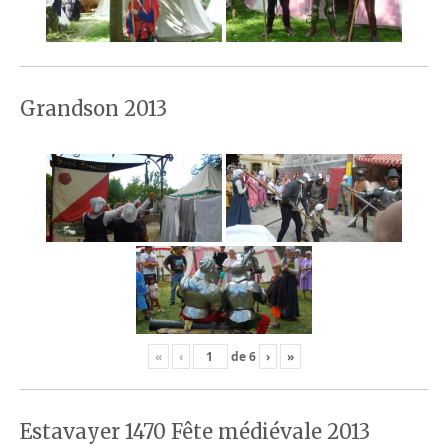
Grandson 2013
«
‹
de
6
›
»
Estavayer 1470 Fête médiévale 2013