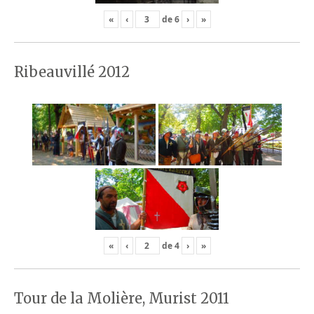
«
‹
de
6
›
»
Ribeauvillé 2012
«
‹
de
4
›
»
Tour de la Molière, Murist 2011