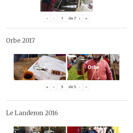
«
‹
de
7
›
»
Orbe 2017
Orbe
Orbe
«
‹
de
5
›
»
Le Landeron 2016