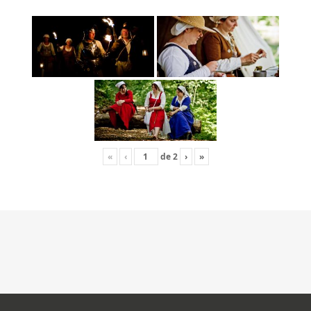
«
‹
de
2
›
»