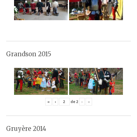
Grandson 2015
«
‹
de
2
›
»
Gruyère 2014