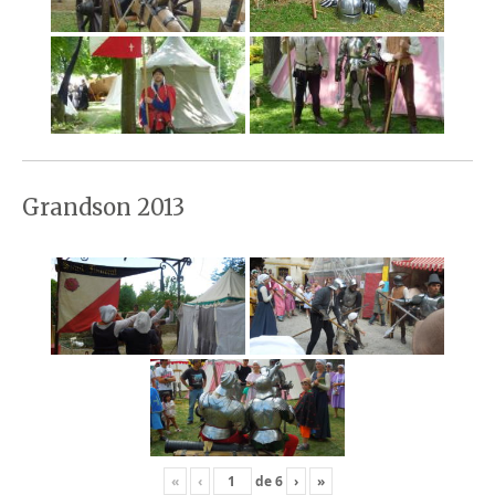
Grandson 2013
«
‹
de
6
›
»