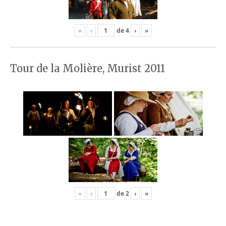
«
‹
de
4
›
»
Tour de la Molière, Murist 2011
«
‹
de
2
›
»