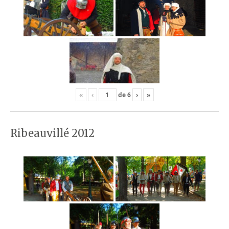
«
‹
de
6
›
»
Ribeauvillé 2012