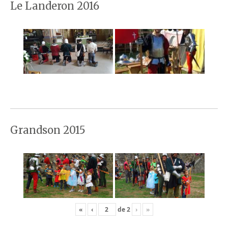
Le Landeron 2016
Grandson 2015
«
‹
de
2
›
»