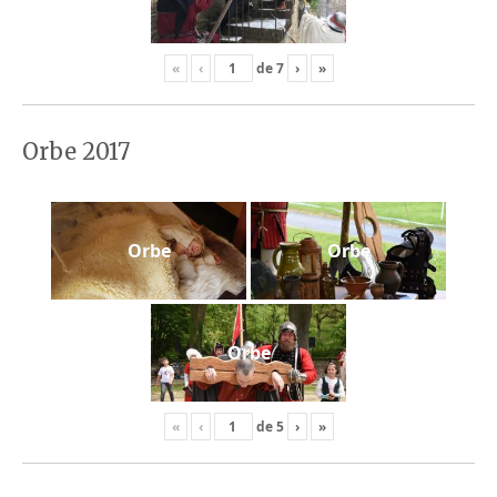
«
‹
de
7
›
»
Orbe 2017
Orbe
Orbe
Orbe
«
‹
de
5
›
»