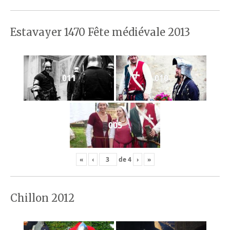
Estavayer 1470 Fête médiévale 2013
011
010
005
«
‹
de
4
›
»
Chillon 2012