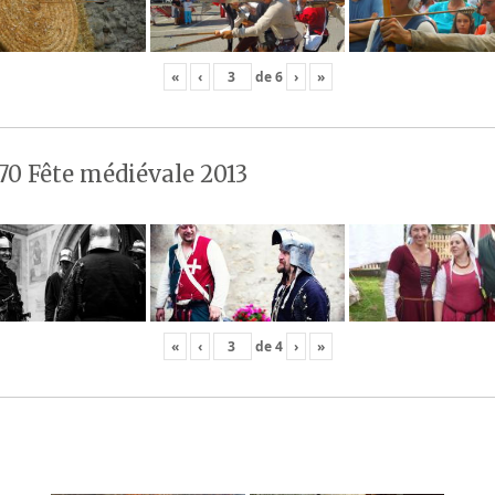
«
‹
de
6
›
»
70 Fête médiévale 2013
«
‹
de
4
›
»