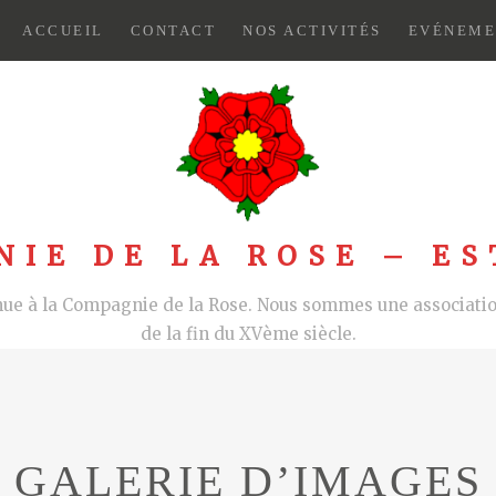
ACCUEIL
CONTACT
NOS ACTIVITÉS
EVÉNEME
NIE DE LA ROSE – ES
nue à la Compagnie de la Rose. Nous sommes une association
de la fin du XVème siècle.
GALERIE D’IMAGES