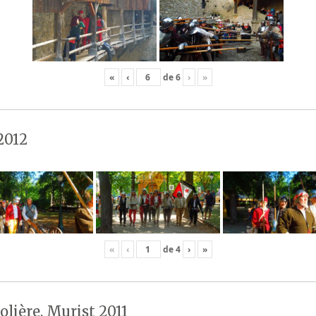
«
‹
de
6
›
»
2012
«
‹
de
4
›
»
olière, Murist 2011