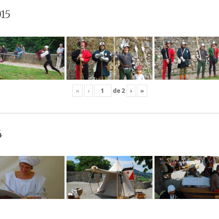
15
«
‹
de
2
›
»
4