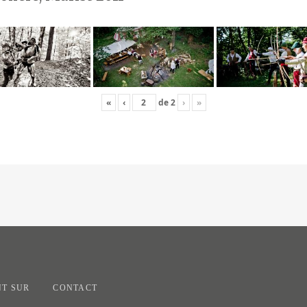
«
‹
de
2
›
»
T SUR
CONTACT