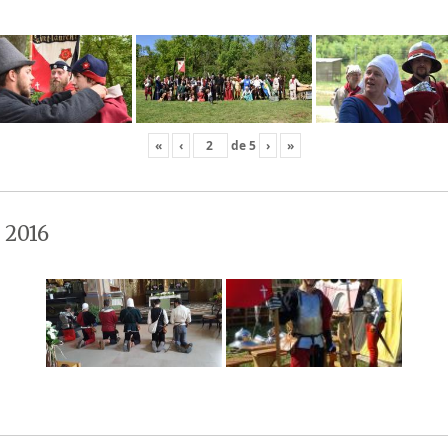
«
‹
de
5
›
»
 2016