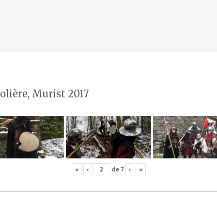
olière, Murist 2017
«
‹
de
7
›
»