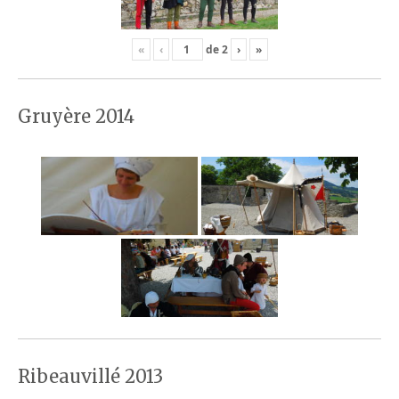
«
‹
de
2
›
»
Gruyère 2014
Ribeauvillé 2013