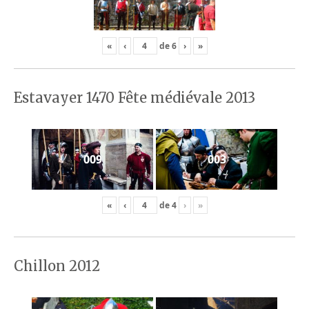
«
‹
de
6
›
»
Estavayer 1470 Fête médiévale 2013
009
003
«
‹
de
4
›
»
Chillon 2012