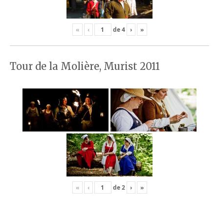
«
‹
de
4
›
»
Tour de la Molière, Murist 2011
«
‹
de
2
›
»