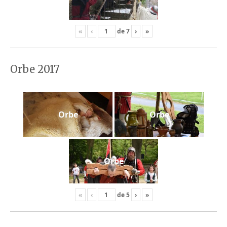
«
‹
de
7
›
»
Orbe 2017
Orbe
Orbe
Orbe
«
‹
de
5
›
»