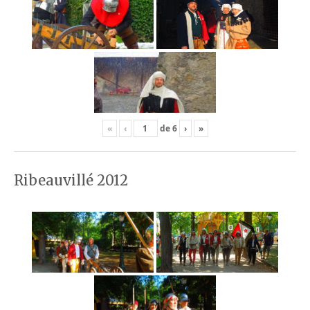
«
‹
de
6
›
»
Ribeauvillé 2012