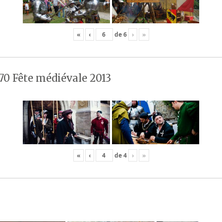
«
‹
de
6
›
»
70 Fête médiévale 2013
«
‹
de
4
›
»