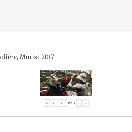
olière, Murist 2017
«
‹
de
7
›
»