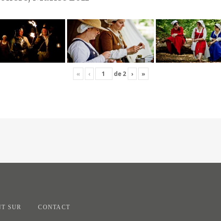
«
‹
de
2
›
»
T SUR
CONTACT