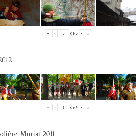
«
‹
de
6
›
»
2012
«
‹
de
4
›
»
olière, Murist 2011