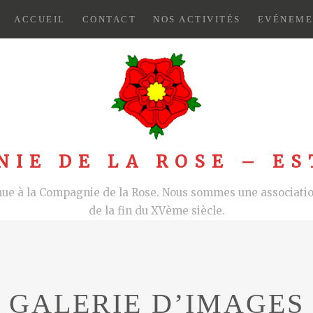
ACCUEIL
CONTACT
NOS ACTIVITÉS
EVÉNEME
NIE DE LA ROSE – ES
nue à la Compagnie de la Rose. Nous sommes une association
de la fin du XVème siècle.
GALERIE D’IMAGES