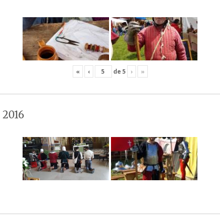
«
‹
de
5
›
»
 2016