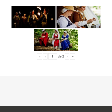
«
‹
de
2
›
»