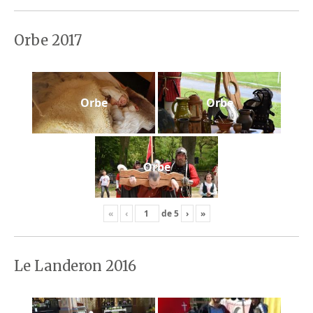
Orbe 2017
Orbe
Orbe
Orbe
«
‹
de
5
›
»
Le Landeron 2016