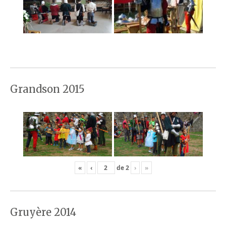
Grandson 2015
«
‹
de
2
›
»
Gruyère 2014