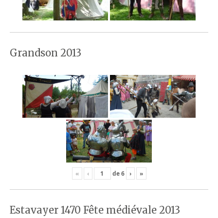
Grandson 2013
«
‹
de
6
›
»
Estavayer 1470 Fête médiévale 2013