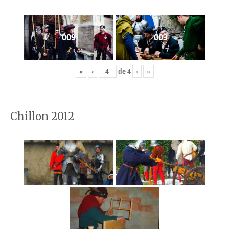
009
003
«
‹
de
4
›
»
Chillon 2012