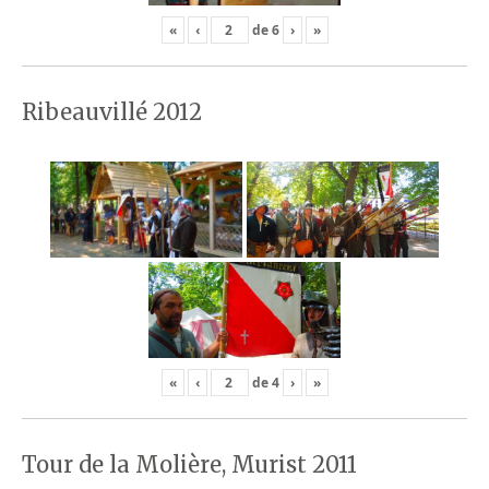
«
‹
de
6
›
»
Ribeauvillé 2012
«
‹
de
4
›
»
Tour de la Molière, Murist 2011