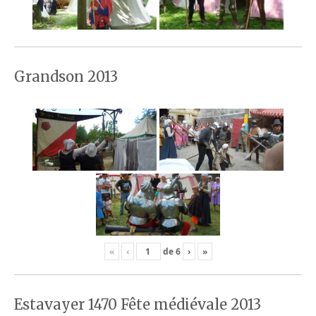
Grandson 2013
«
‹
de
6
›
»
Estavayer 1470 Fête médiévale 2013