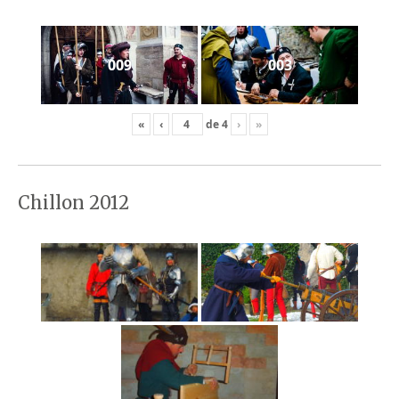
009
003
«
‹
de
4
›
»
Chillon 2012