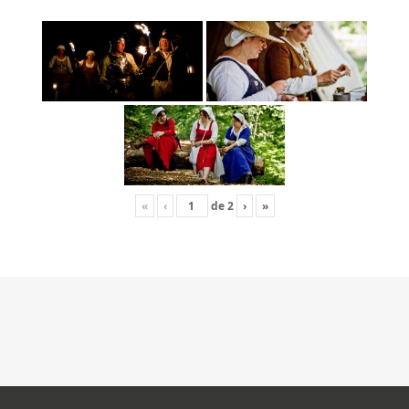
«
‹
de
2
›
»