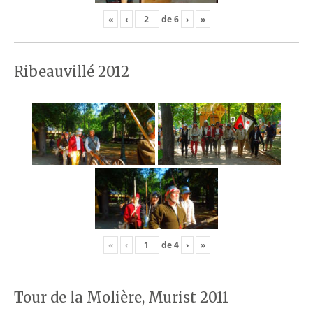
«
‹
de
6
›
»
Ribeauvillé 2012
«
‹
de
4
›
»
Tour de la Molière, Murist 2011