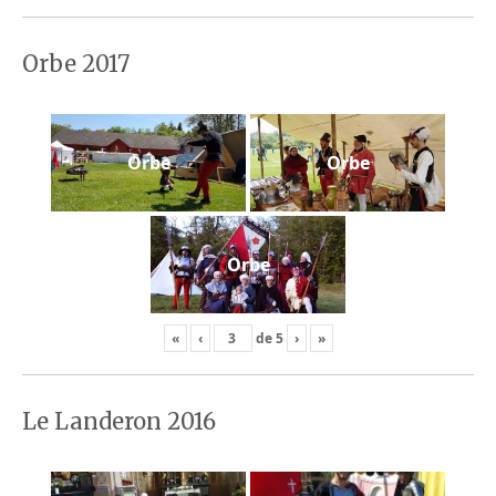
Orbe 2017
Orbe
Orbe
Orbe
«
‹
de
5
›
»
Le Landeron 2016