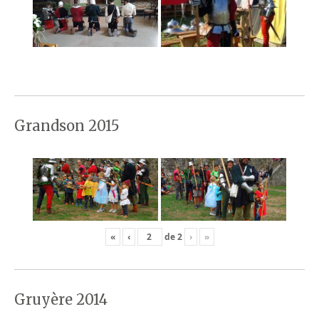
Grandson 2015
«
‹
de
2
›
»
Gruyère 2014