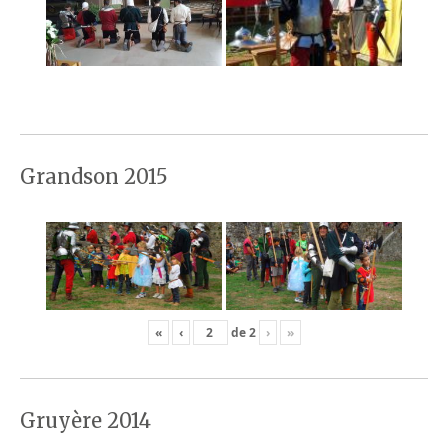
Grandson 2015
«
‹
de
2
›
»
Gruyère 2014