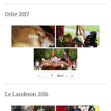
Orbe 2017
Orbe
Orbe
Orbe
«
‹
de
5
›
»
Le Landeron 2016