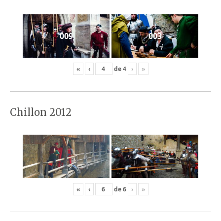
009
003
«
‹
de
4
›
»
Chillon 2012
«
‹
de
6
›
»