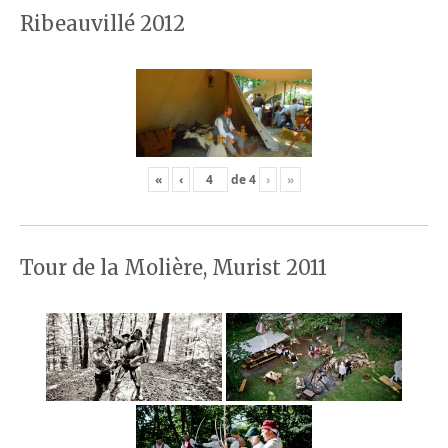
Ribeauvillé 2012
«
‹
de
4
›
»
Tour de la Molière, Murist 2011