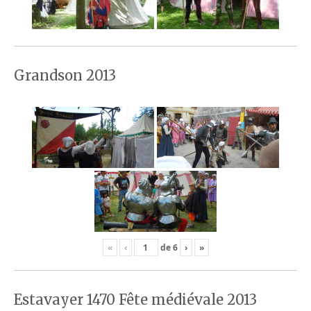
Grandson 2013
«
‹
de
6
›
»
Estavayer 1470 Fête médiévale 2013