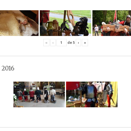
«
‹
de
5
›
»
 2016