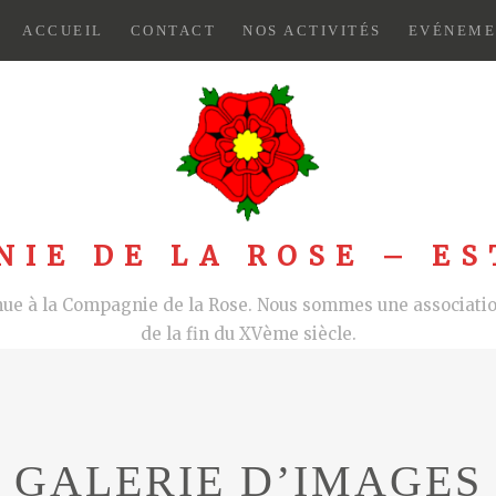
ACCUEIL
CONTACT
NOS ACTIVITÉS
EVÉNEME
NIE DE LA ROSE – ES
nue à la Compagnie de la Rose. Nous sommes une association
de la fin du XVème siècle.
GALERIE D’IMAGES