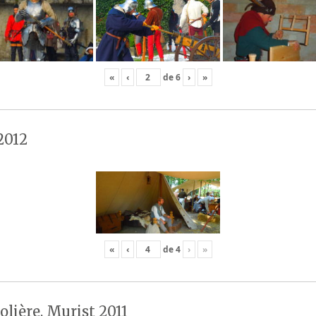
«
‹
de
6
›
»
2012
«
‹
de
4
›
»
olière, Murist 2011