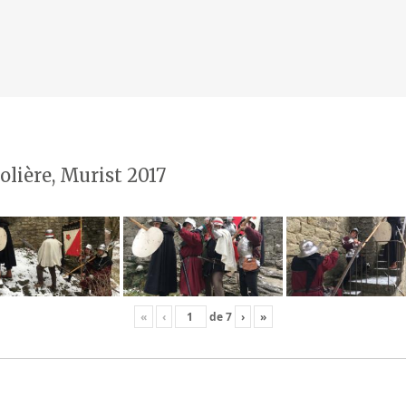
olière, Murist 2017
«
‹
de
7
›
»