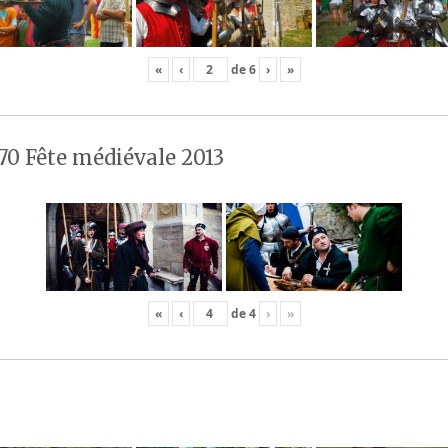
«
‹
de
6
›
»
70 Fête médiévale 2013
«
‹
de
4
›
»