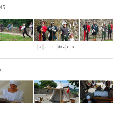
15
«
‹
de
2
›
»
4