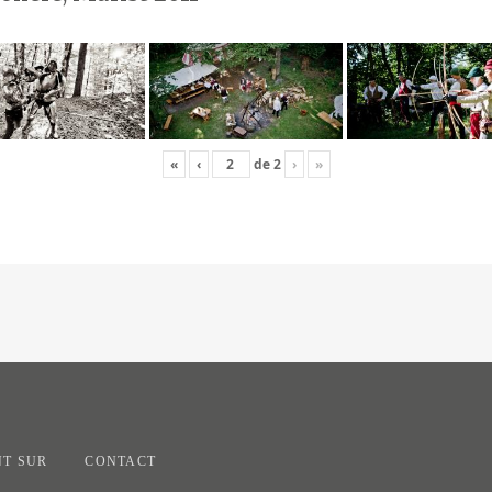
«
‹
de
2
›
»
T SUR
CONTACT