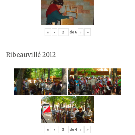
«
‹
de
6
›
»
Ribeauvillé 2012
«
‹
de
4
›
»