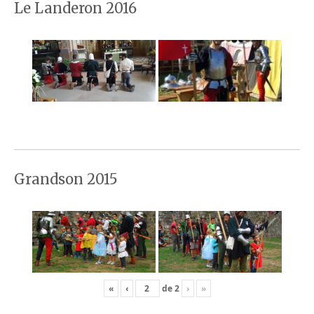
Le Landeron 2016
Grandson 2015
«
‹
de
2
›
»