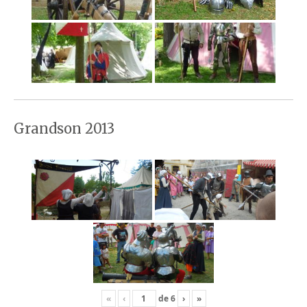
Grandson 2013
«
‹
de
6
›
»