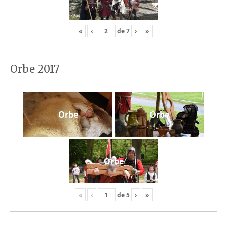
«
‹
de
7
›
»
Orbe 2017
Orbe
Orbe
Orbe
«
‹
de
5
›
»