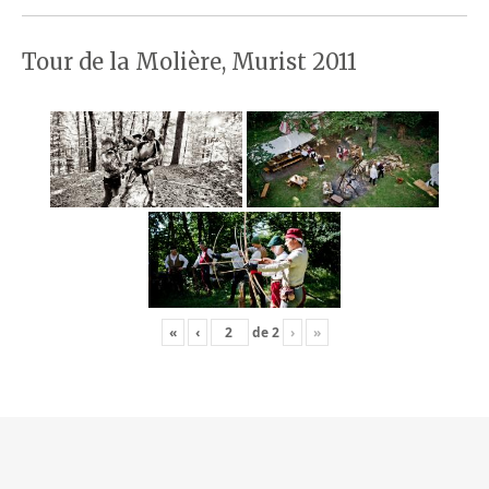
Tour de la Molière, Murist 2011
«
‹
de
2
›
»