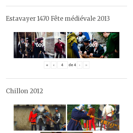
Estavayer 1470 Fête médiévale 2013
009
003
«
‹
de
4
›
»
Chillon 2012