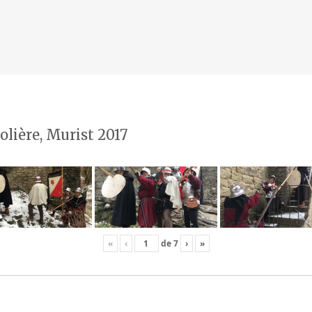
olière, Murist 2017
«
‹
de
7
›
»