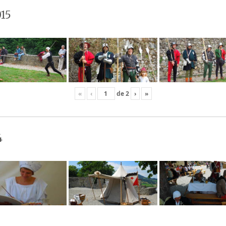
15
«
‹
de
2
›
»
4