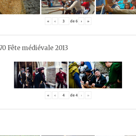
«
‹
de
6
›
»
70 Fête médiévale 2013
«
‹
de
4
›
»