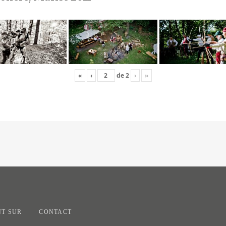
«
‹
de
2
›
»
T SUR
CONTACT