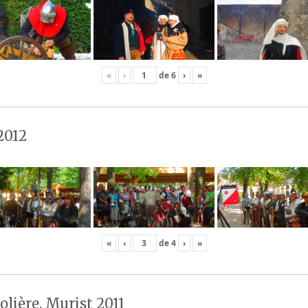
«
‹
de
6
›
»
2012
«
‹
de
4
›
»
olière, Murist 2011