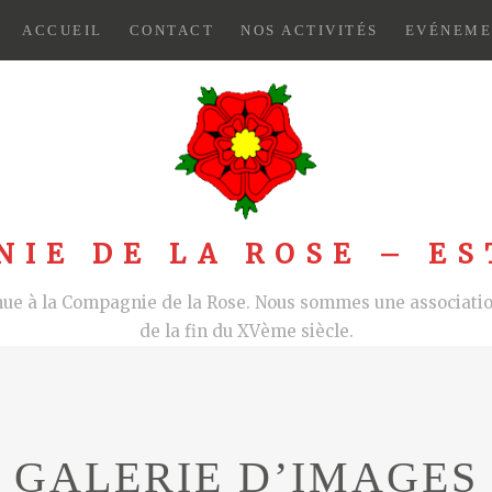
ACCUEIL
CONTACT
NOS ACTIVITÉS
EVÉNEME
NIE DE LA ROSE – ES
nue à la Compagnie de la Rose. Nous sommes une association
de la fin du XVème siècle.
GALERIE D’IMAGES