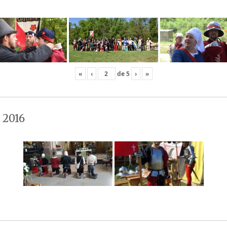
«
‹
de
5
›
»
 2016