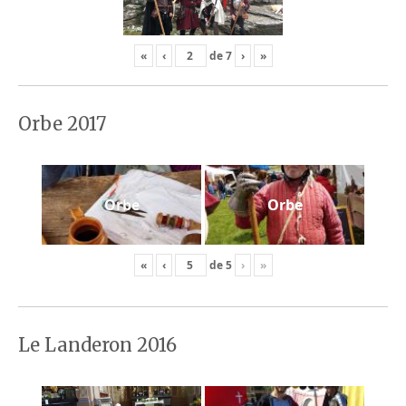
«
‹
de
7
›
»
Orbe 2017
Orbe
Orbe
«
‹
de
5
›
»
Le Landeron 2016