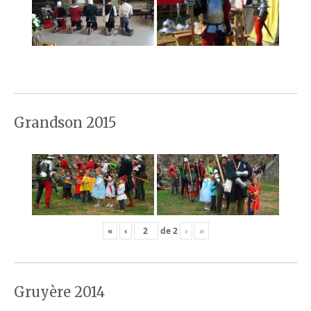
Grandson 2015
«
‹
de
2
›
»
Gruyère 2014