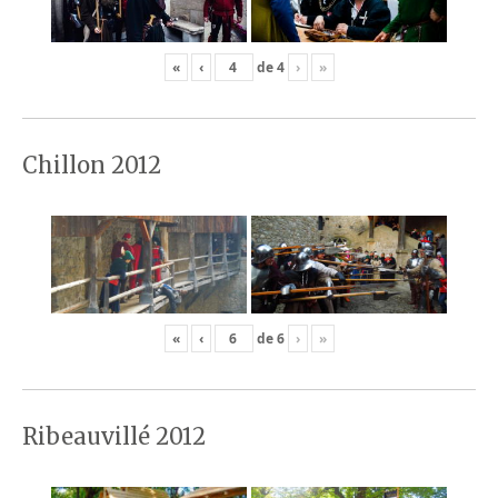
«
‹
de
4
›
»
Chillon 2012
«
‹
de
6
›
»
Ribeauvillé 2012