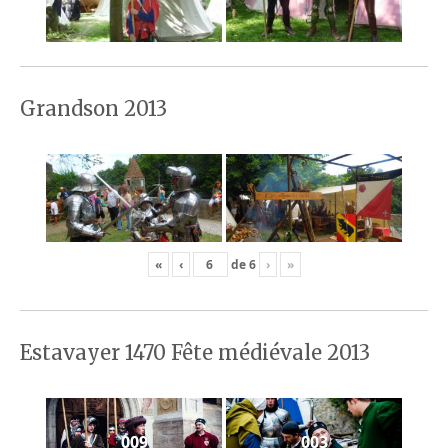
Grandson 2013
«
‹
de
6
›
»
Estavayer 1470 Fête médiévale 2013
009
003