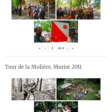
«
‹
de
4
›
»
Tour de la Molière, Murist 2011