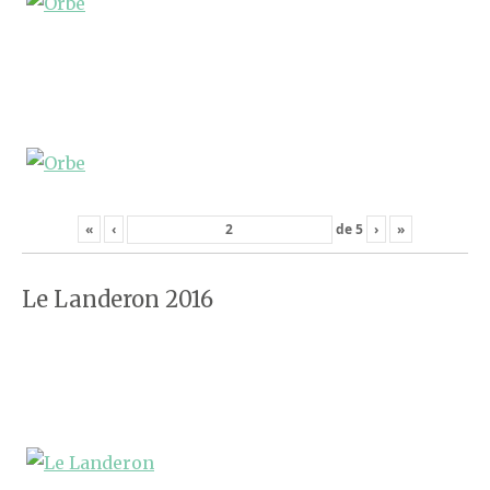
«
‹
de
5
›
»
Le Landeron 2016