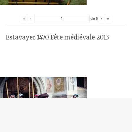
«
‹
de
6
›
»
Estavayer 1470 Fête médiévale 2013