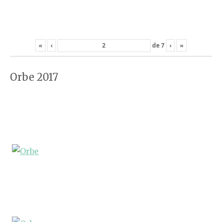
«
‹
de
7
›
»
Orbe 2017