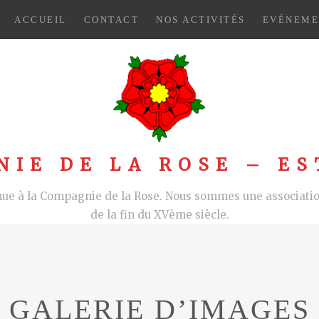
ACCUEIL
CONTACT
NOS ACTIVITÉS
EVÉNEME
NIE DE LA ROSE – ES
nue à la Compagnie de la Rose. Nous sommes une association
de la fin du XVème siècle.
GALERIE D’IMAGES