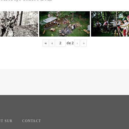
«
‹
de
2
›
»
T SUR
CONTACT