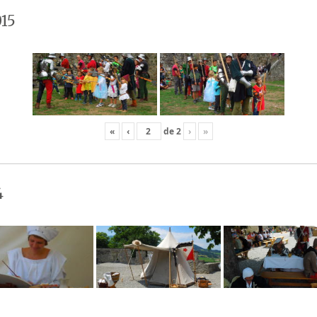
15
«
‹
de
2
›
»
4