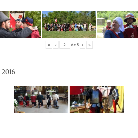
«
‹
de
5
›
»
 2016