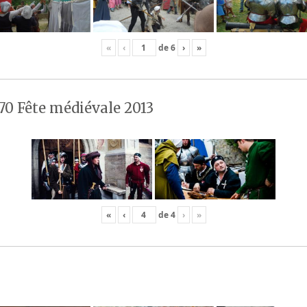
«
‹
de
6
›
»
70 Fête médiévale 2013
«
‹
de
4
›
»