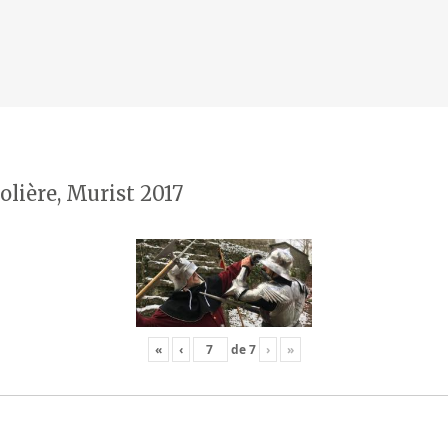
olière, Murist 2017
«
‹
de
7
›
»