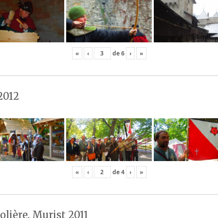
«
‹
de
6
›
»
2012
«
‹
de
4
›
»
olière, Murist 2011