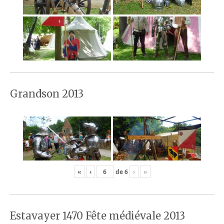
Grandson 2013
«
‹
de
6
›
»
Estavayer 1470 Fête médiévale 2013