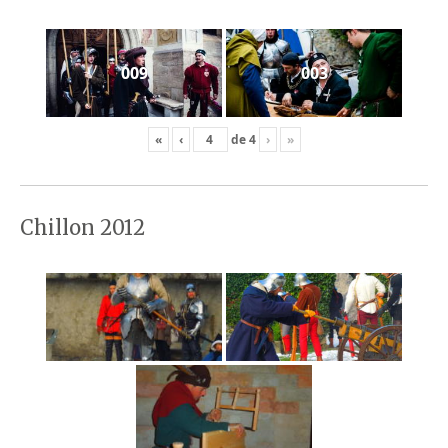
009
003
«
‹
de
4
›
»
Chillon 2012