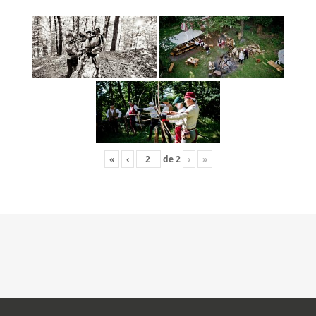
«
‹
de
2
›
»