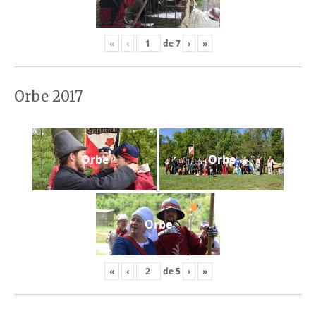
«
‹
de
7
›
»
Orbe 2017
Orbe
Orbe
Orbe
«
‹
de
5
›
»