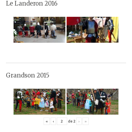
Le Landeron 2016
Grandson 2015
«
‹
de
2
›
»