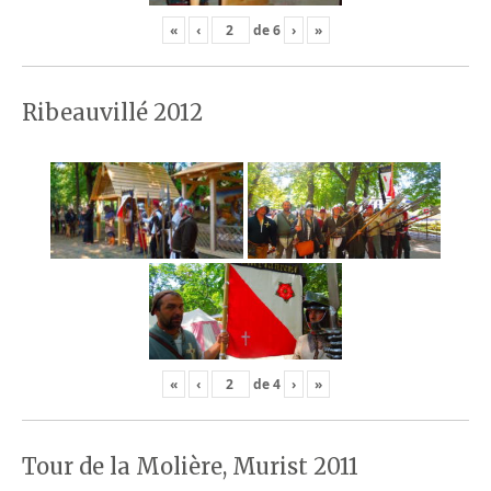
«
‹
de
6
›
»
Ribeauvillé 2012
«
‹
de
4
›
»
Tour de la Molière, Murist 2011