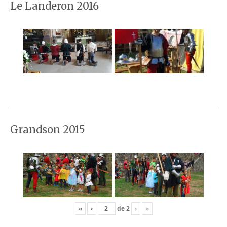
Le Landeron 2016
Grandson 2015
«
‹
de
2
›
»