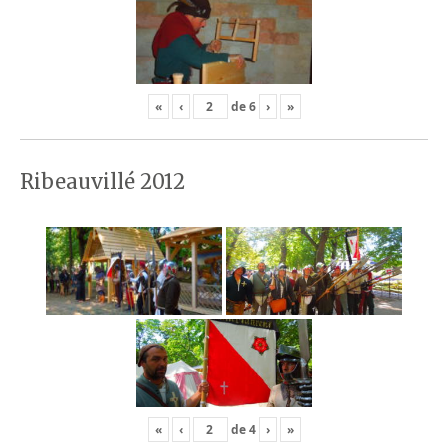
«
‹
de
6
›
»
Ribeauvillé 2012
«
‹
de
4
›
»