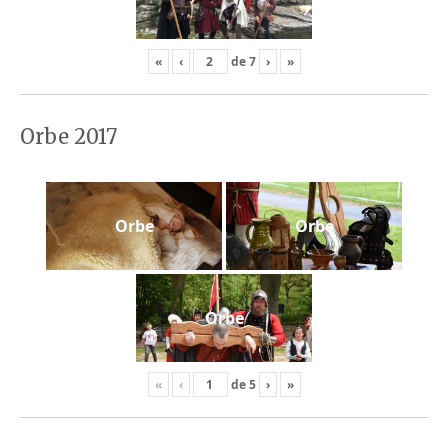
«
‹
de
7
›
»
Orbe 2017
Orbe
Orbe
Orbe
«
‹
de
5
›
»