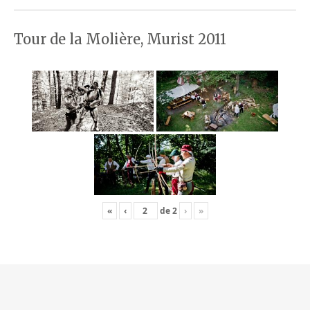
Tour de la Molière, Murist 2011
«
‹
de
2
›
»