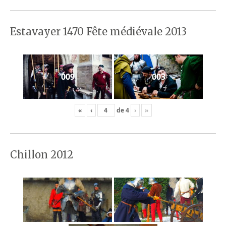
Estavayer 1470 Fête médiévale 2013
009
003
«
‹
de
4
›
»
Chillon 2012