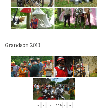
Grandson 2013
«
‹
de
6
›
»