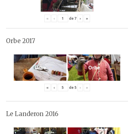
«
‹
de
7
›
»
Orbe 2017
Orbe
Orbe
«
‹
de
5
›
»
Le Landeron 2016