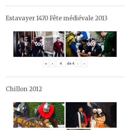
Estavayer 1470 Fête médiévale 2013
009
003
«
‹
de
4
›
»
Chillon 2012