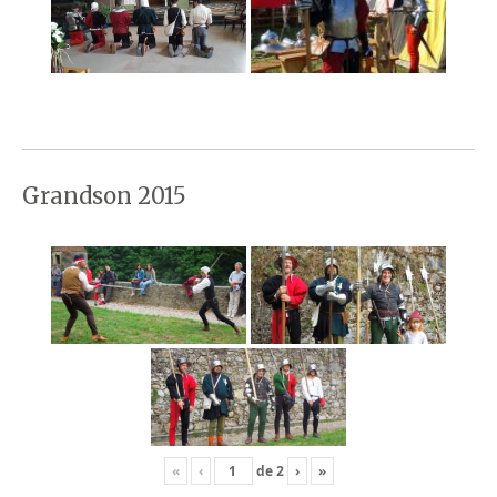
Grandson 2015
«
‹
de
2
›
»