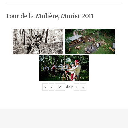
Tour de la Molière, Murist 2011
«
‹
de
2
›
»