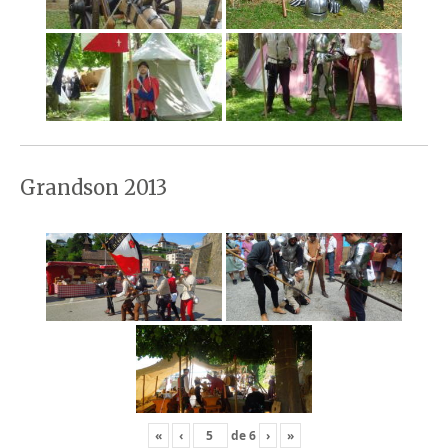
Grandson 2013
«
‹
de
6
›
»