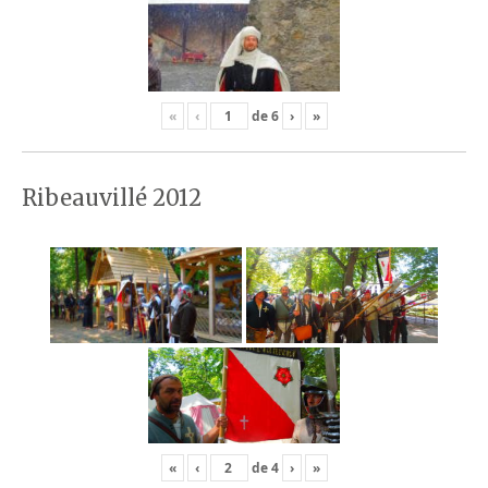
«
‹
de
6
›
»
Ribeauvillé 2012
«
‹
de
4
›
»