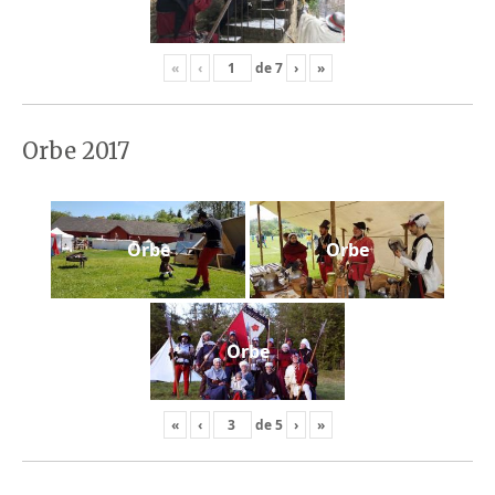
«
‹
de
7
›
»
Orbe 2017
Orbe
Orbe
Orbe
«
‹
de
5
›
»