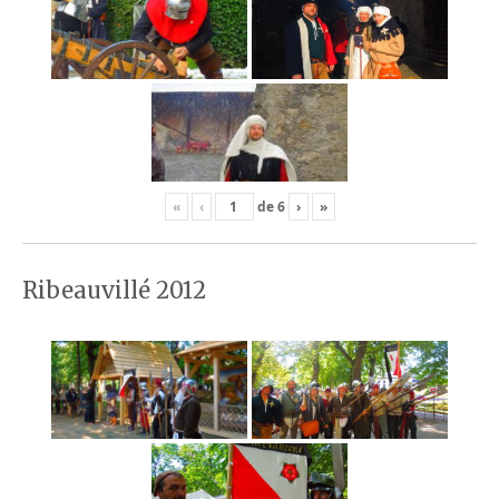
«
‹
de
6
›
»
Ribeauvillé 2012