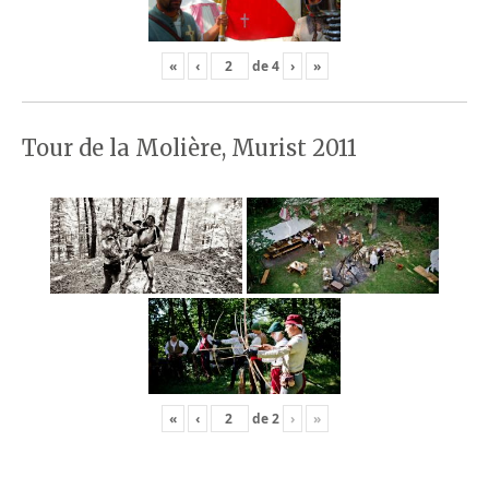
«
‹
de
4
›
»
Tour de la Molière, Murist 2011
«
‹
de
2
›
»