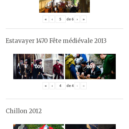
«
‹
de
6
›
»
Estavayer 1470 Fête médiévale 2013
009
003
«
‹
de
4
›
»
Chillon 2012