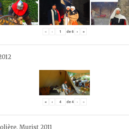
«
‹
de
6
›
»
2012
«
‹
de
4
›
»
olière, Murist 2011