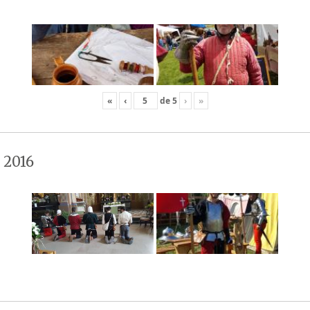
«
‹
de
5
›
»
 2016