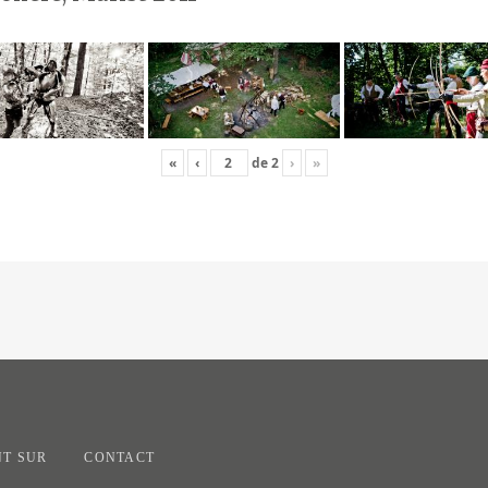
«
‹
de
2
›
»
T SUR
CONTACT