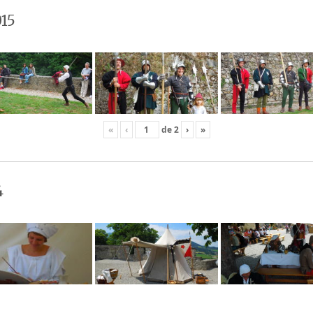
15
«
‹
de
2
›
»
4