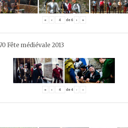
«
‹
de
6
›
»
70 Fête médiévale 2013
«
‹
de
4
›
»