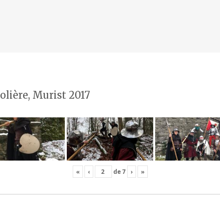
olière, Murist 2017
«
‹
de
7
›
»