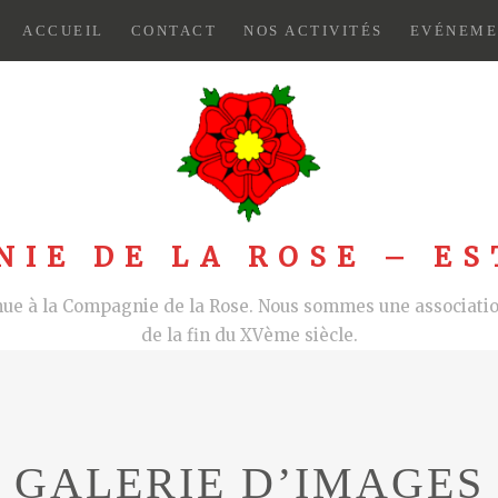
ACCUEIL
CONTACT
NOS ACTIVITÉS
EVÉNEME
NIE DE LA ROSE – ES
nue à la Compagnie de la Rose. Nous sommes une association
de la fin du XVème siècle.
GALERIE D’IMAGES