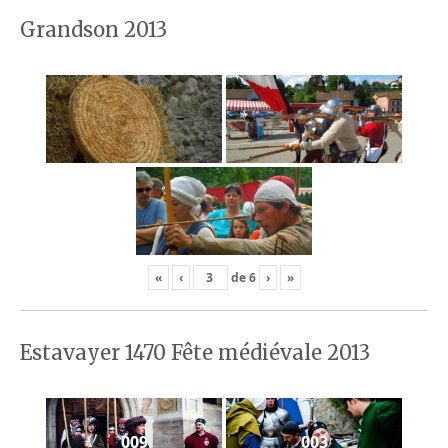
Grandson 2013
«
‹
de
6
›
»
Estavayer 1470 Fête médiévale 2013
009
003