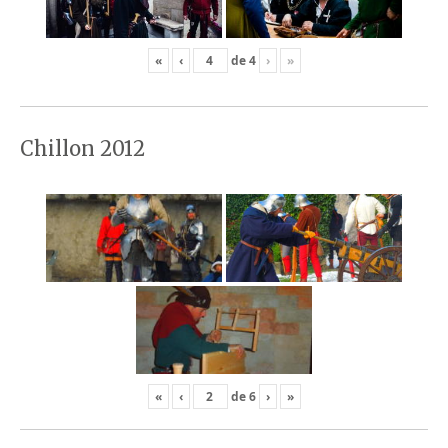
«
‹
de
4
›
»
Chillon 2012
«
‹
de
6
›
»