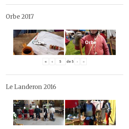
Orbe 2017
Orbe
Orbe
«
‹
de
5
›
»
Le Landeron 2016