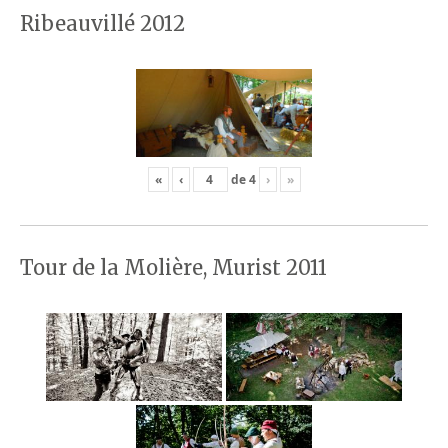
Ribeauvillé 2012
«
‹
de
4
›
»
Tour de la Molière, Murist 2011