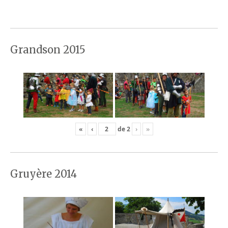
Grandson 2015
«
‹
de
2
›
»
Gruyère 2014