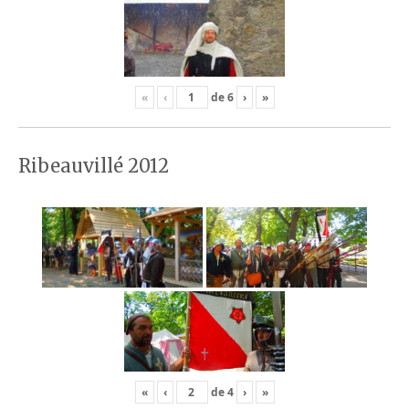
«
‹
de
6
›
»
Ribeauvillé 2012
«
‹
de
4
›
»