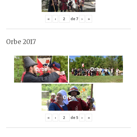
«
‹
de
7
›
»
Orbe 2017
Orbe
Orbe
Orbe
«
‹
de
5
›
»