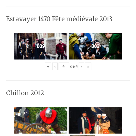
Estavayer 1470 Fête médiévale 2013
009
003
«
‹
de
4
›
»
Chillon 2012