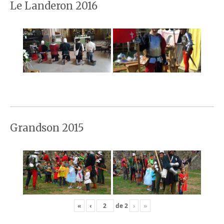
Le Landeron 2016
Grandson 2015
«
‹
de
2
›
»