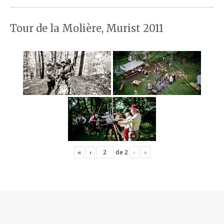
Tour de la Molière, Murist 2011
«
‹
de
2
›
»