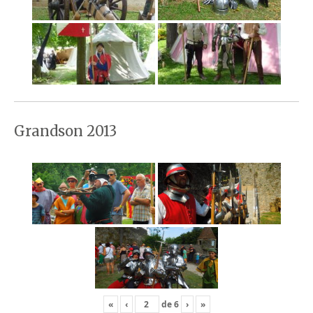
Grandson 2013
«
‹
de
6
›
»