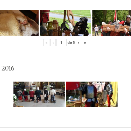
«
‹
de
5
›
»
 2016