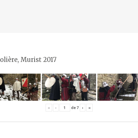
olière, Murist 2017
«
‹
de
7
›
»