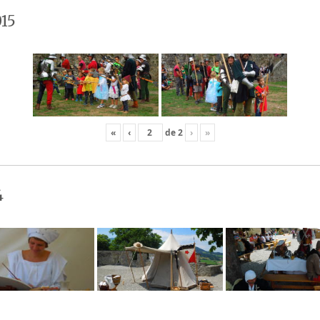
15
«
‹
de
2
›
»
4