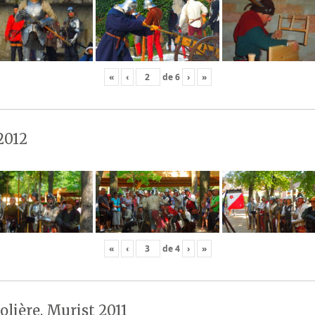
«
‹
de
6
›
»
2012
«
‹
de
4
›
»
olière, Murist 2011