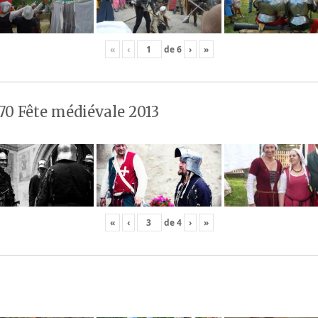
«
‹
de
6
›
»
70 Fête médiévale 2013
«
‹
de
4
›
»