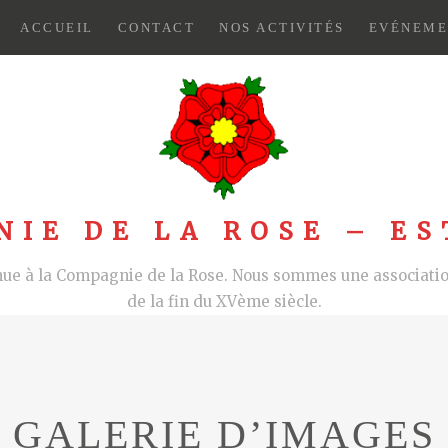
ACCUEIL
CONTACT
NOS ACTIVITÉS
EVÉNEME
NIE DE LA ROSE – ES
nue à la Compagnie de la Rose. Nous sommes une association
de la fin du XVème siècle.
GALERIE D’IMAGES