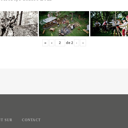
«
‹
de
2
›
»
T SUR
CONTACT