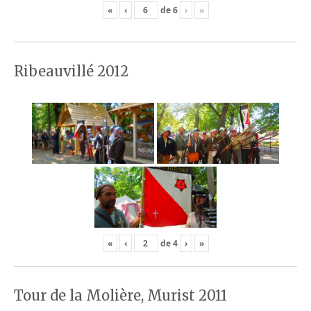
«
‹
de
6
›
»
Ribeauvillé 2012
«
‹
de
4
›
»
Tour de la Molière, Murist 2011