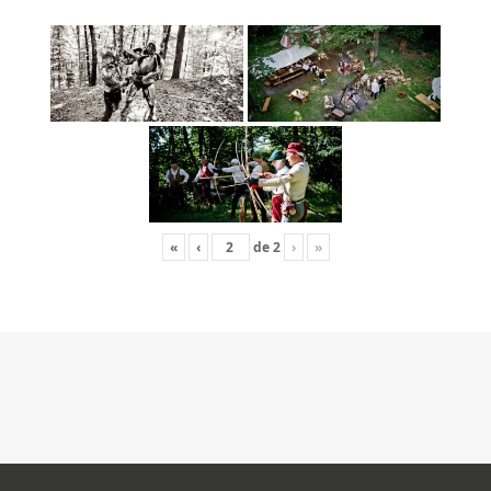
«
‹
de
2
›
»