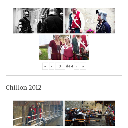
011
010
005
«
‹
de
4
›
»
Chillon 2012