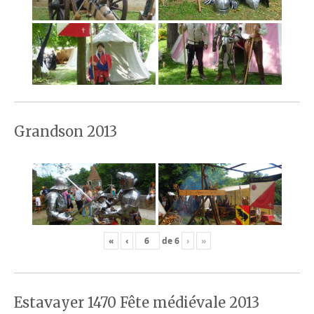
Grandson 2013
«
‹
de
6
›
»
Estavayer 1470 Fête médiévale 2013