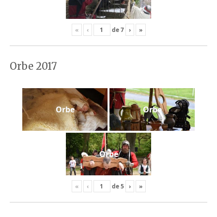
«
‹
de
7
›
»
Orbe 2017
Orbe
Orbe
Orbe
«
‹
de
5
›
»