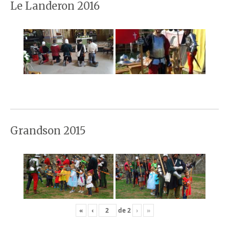
Le Landeron 2016
Grandson 2015
«
‹
de
2
›
»