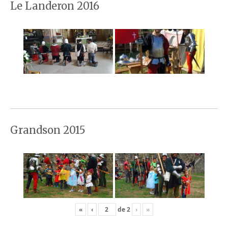
Le Landeron 2016
Grandson 2015
«
‹
de
2
›
»