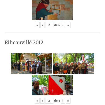
«
‹
de
6
›
»
Ribeauvillé 2012
«
‹
de
4
›
»