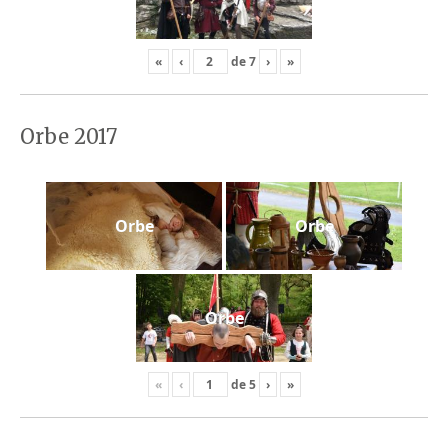
«
‹
de
7
›
»
Orbe 2017
Orbe
Orbe
Orbe
«
‹
de
5
›
»