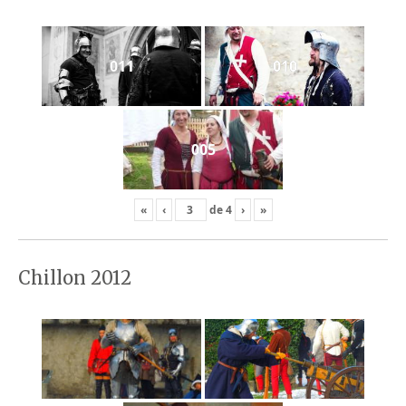
011
010
005
«
‹
de
4
›
»
Chillon 2012