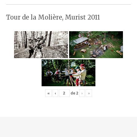
Tour de la Molière, Murist 2011
«
‹
de
2
›
»