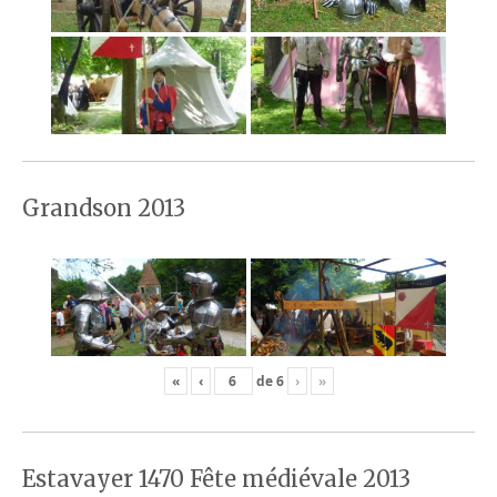
Grandson 2013
«
‹
de
6
›
»
Estavayer 1470 Fête médiévale 2013