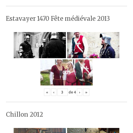
Estavayer 1470 Fête médiévale 2013
011
010
005
«
‹
de
4
›
»
Chillon 2012