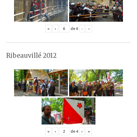
«
‹
de
6
›
»
Ribeauvillé 2012
«
‹
de
4
›
»