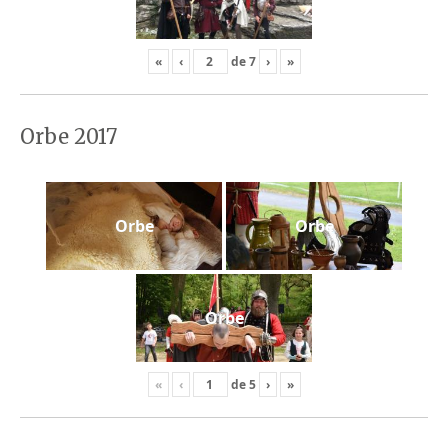
«
‹
de
7
›
»
Orbe 2017
Orbe
Orbe
Orbe
«
‹
de
5
›
»