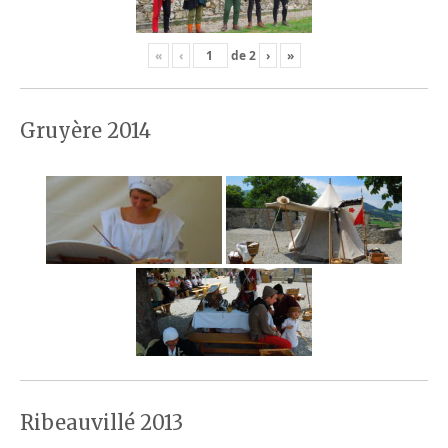
«
‹
de
2
›
»
Gruyère 2014
Ribeauvillé 2013