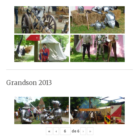
Grandson 2013
«
‹
de
6
›
»