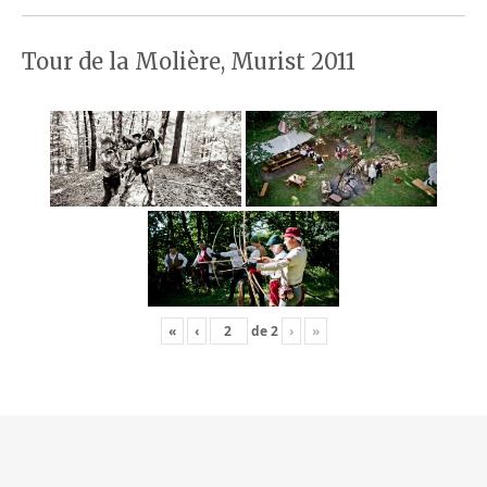
Tour de la Molière, Murist 2011
«
‹
de
2
›
»