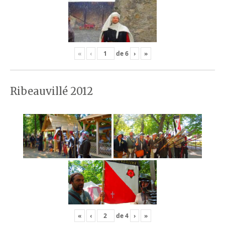
«
‹
de
6
›
»
Ribeauvillé 2012
«
‹
de
4
›
»