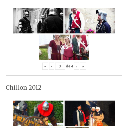
011
010
005
«
‹
de
4
›
»
Chillon 2012