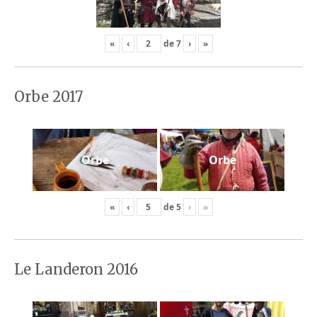
«
‹
de
7
›
»
Orbe 2017
Orbe
Orbe
«
‹
de
5
›
»
Le Landeron 2016