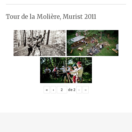
Tour de la Molière, Murist 2011
«
‹
de
2
›
»