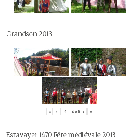
Grandson 2013
«
‹
de
6
›
»
Estavayer 1470 Fête médiévale 2013