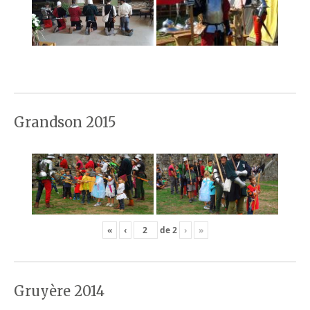
Grandson 2015
«
‹
de
2
›
»
Gruyère 2014