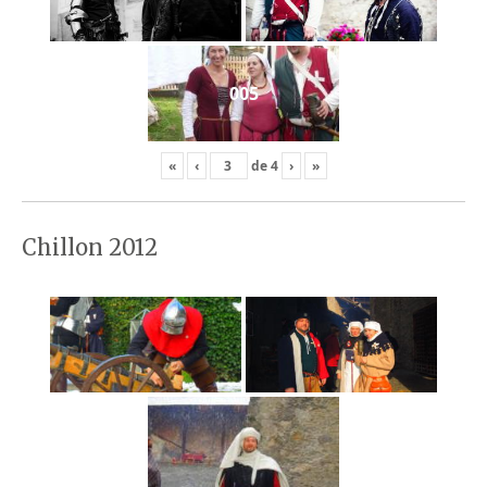
005
«
‹
de
4
›
»
Chillon 2012