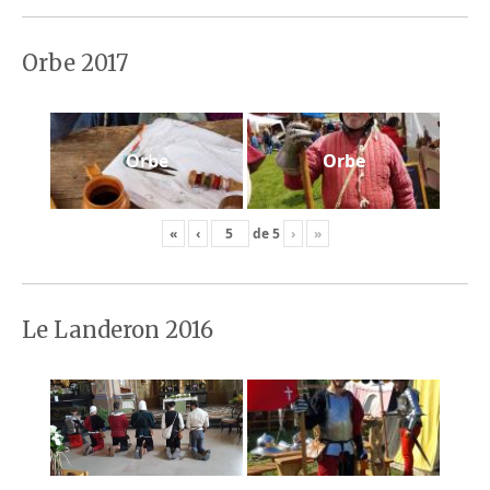
Orbe 2017
Orbe
Orbe
«
‹
de
5
›
»
Le Landeron 2016