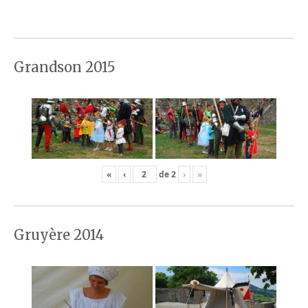
Grandson 2015
«
‹
de
2
›
»
Gruyère 2014