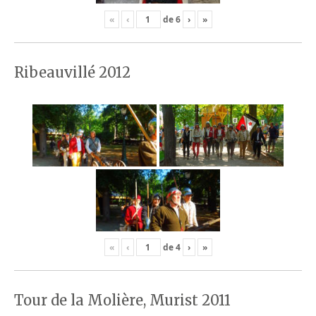
«
‹
de
6
›
»
Ribeauvillé 2012
«
‹
de
4
›
»
Tour de la Molière, Murist 2011