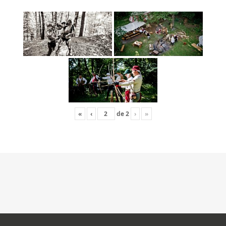
«
‹
de
2
›
»