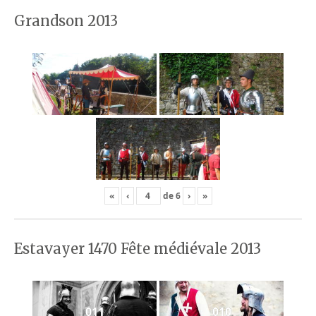
Grandson 2013
«
‹
de
6
›
»
Estavayer 1470 Fête médiévale 2013
011
010