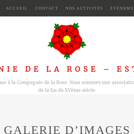
ACCUEIL
CONTACT
NOS ACTIVITÉS
EVÉNEME
NIE DE LA ROSE – ES
nue à la Compagnie de la Rose. Nous sommes une association
de la fin du XVème siècle.
GALERIE D’IMAGES