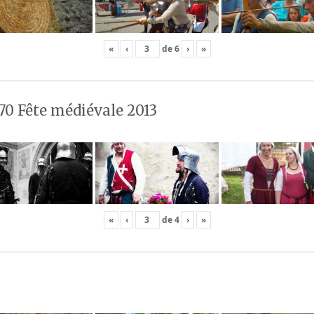
«
‹
de
6
›
»
70 Fête médiévale 2013
«
‹
de
4
›
»