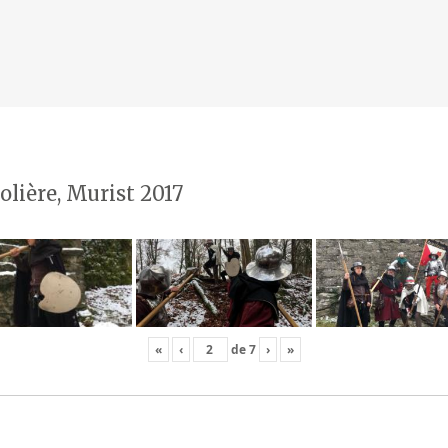
olière, Murist 2017
«
‹
de
7
›
»