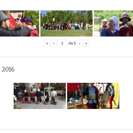
«
‹
de
5
›
»
 2016