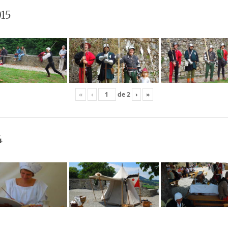
15
«
‹
de
2
›
»
4