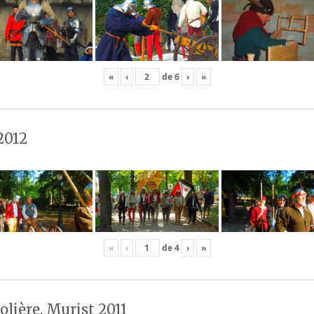
«
‹
de
6
›
»
2012
«
‹
de
4
›
»
olière, Murist 2011