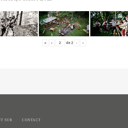
«
‹
de
2
›
»
T SUR
CONTACT