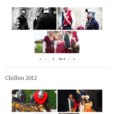
011
010
005
«
‹
de
4
›
»
Chillon 2012