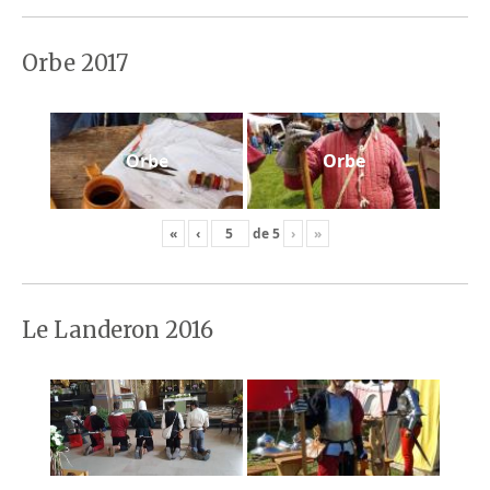
Orbe 2017
Orbe
Orbe
«
‹
de
5
›
»
Le Landeron 2016