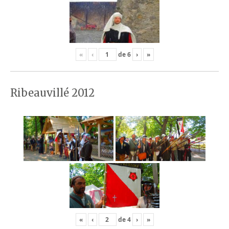
«
‹
de
6
›
»
Ribeauvillé 2012
«
‹
de
4
›
»