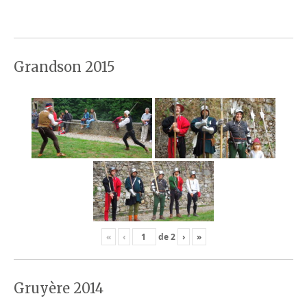
Grandson 2015
«
‹
de
2
›
»
Gruyère 2014