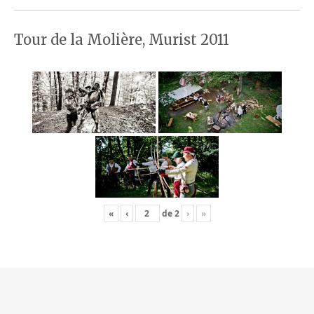
Tour de la Molière, Murist 2011
«
‹
de
2
›
»