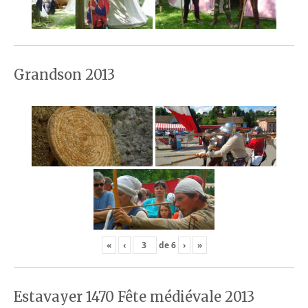
Grandson 2013
«
‹
de
6
›
»
Estavayer 1470 Fête médiévale 2013