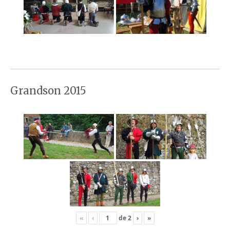
Grandson 2015
«
‹
de
2
›
»