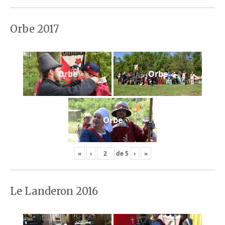
Orbe 2017
Orbe
Orbe
Orbe
«
‹
de
5
›
»
Le Landeron 2016