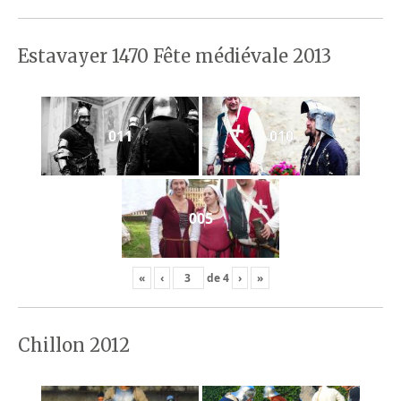
Estavayer 1470 Fête médiévale 2013
011
010
005
«
‹
de
4
›
»
Chillon 2012