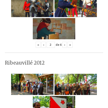
«
‹
de
6
›
»
Ribeauvillé 2012