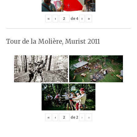
«
‹
de
4
›
»
Tour de la Molière, Murist 2011
«
‹
de
2
›
»