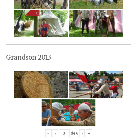
Grandson 2013
«
‹
de
6
›
»