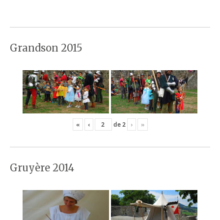
Grandson 2015
«
‹
de
2
›
»
Gruyère 2014