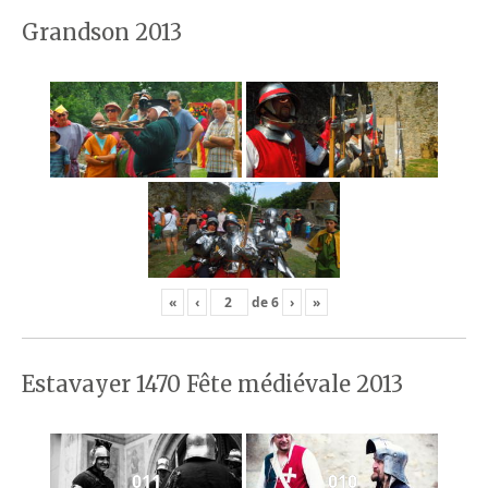
Grandson 2013
«
‹
de
6
›
»
Estavayer 1470 Fête médiévale 2013
011
010