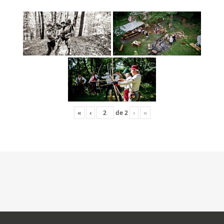
«
‹
de
2
›
»