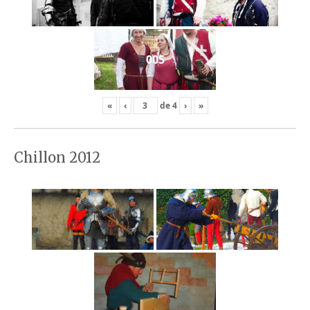
005
«
‹
de
4
›
»
Chillon 2012