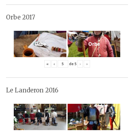
Orbe 2017
Orbe
Orbe
«
‹
de
5
›
»
Le Landeron 2016