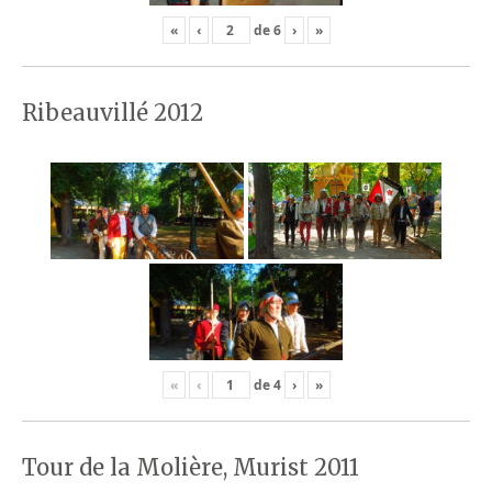
«
‹
de
6
›
»
Ribeauvillé 2012
«
‹
de
4
›
»
Tour de la Molière, Murist 2011