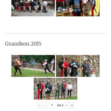
Grandson 2015
«
‹
de
2
›
»