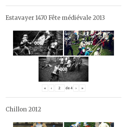
Estavayer 1470 Fête médiévale 2013
006
007
008
«
‹
de
4
›
»
Chillon 2012