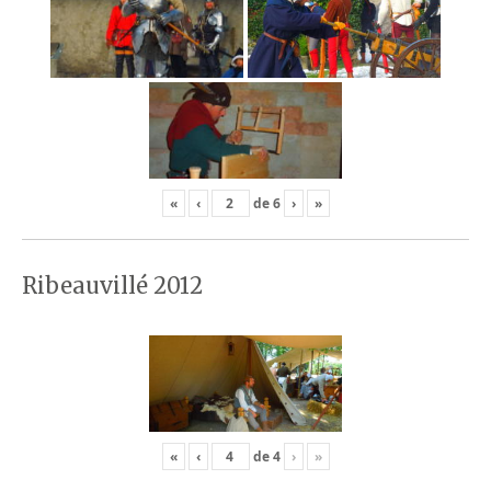
«
‹
de
6
›
»
Ribeauvillé 2012
«
‹
de
4
›
»