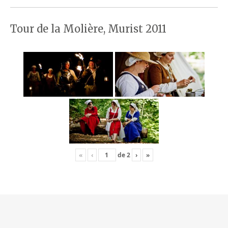
Tour de la Molière, Murist 2011
«
‹
de
2
›
»