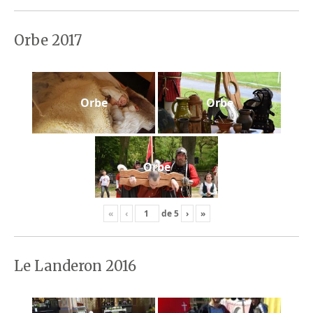
Orbe 2017
Orbe
Orbe
Orbe
«
‹
de
5
›
»
Le Landeron 2016