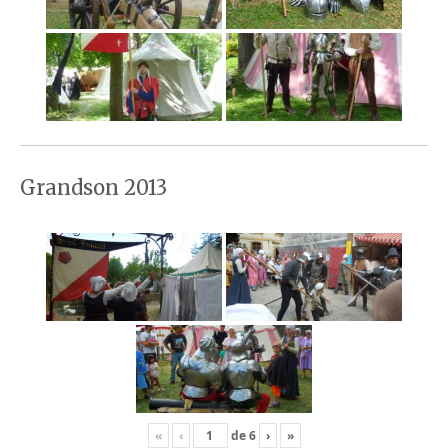
Grandson 2013
«
‹
de
6
›
»