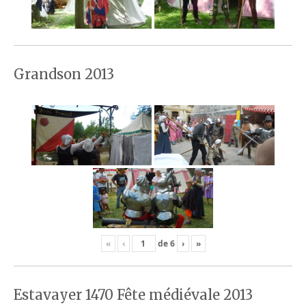
Grandson 2013
«
‹
de
6
›
»
Estavayer 1470 Fête médiévale 2013