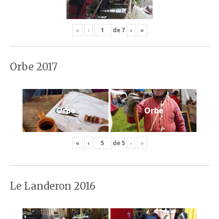
«
‹
de
7
›
»
Orbe 2017
Orbe
Orbe
«
‹
de
5
›
»
Le Landeron 2016