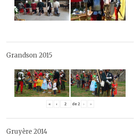
Grandson 2015
«
‹
de
2
›
»
Gruyère 2014