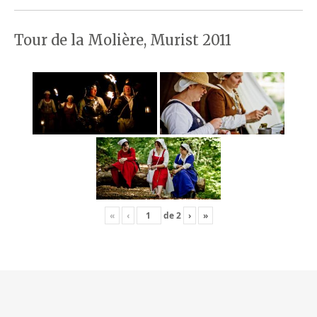
Tour de la Molière, Murist 2011
«
‹
de
2
›
»