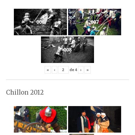
006
007
008
«
‹
de
4
›
»
Chillon 2012