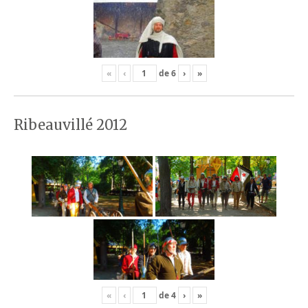
«
‹
de
6
›
»
Ribeauvillé 2012
«
‹
de
4
›
»