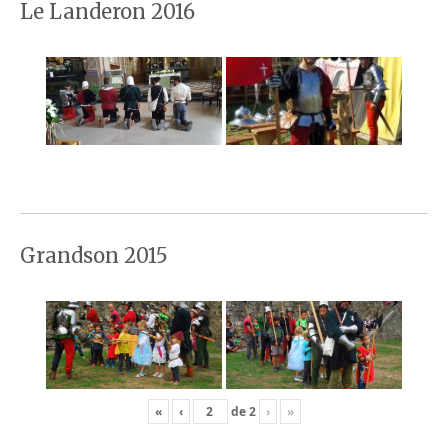
Le Landeron 2016
Grandson 2015
«
‹
de
2
›
»