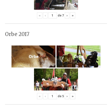
«
‹
de
7
›
»
Orbe 2017
Orbe
Orbe
Orbe
«
‹
de
5
›
»