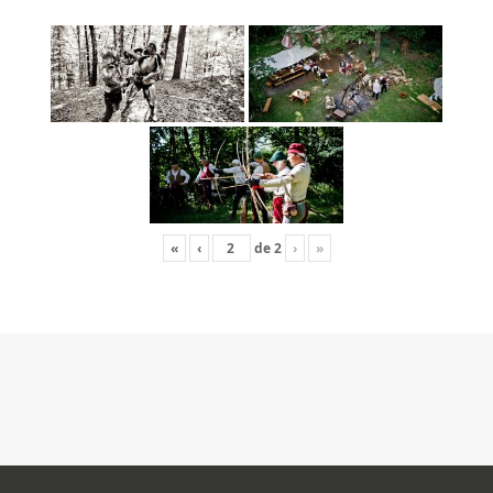
«
‹
de
2
›
»