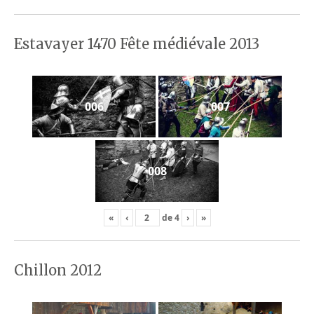
Estavayer 1470 Fête médiévale 2013
006
007
008
«
‹
de
4
›
»
Chillon 2012