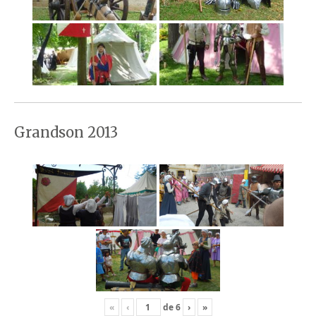
Grandson 2013
«
‹
de
6
›
»