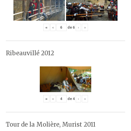
«
‹
de
6
›
»
Ribeauvillé 2012
«
‹
de
4
›
»
Tour de la Molière, Murist 2011