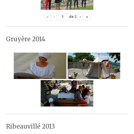
«
‹
de
2
›
»
Gruyère 2014
Ribeauvillé 2013