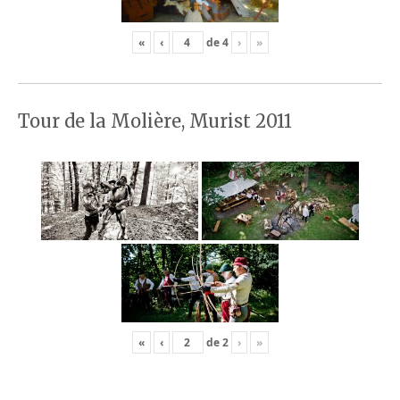
«
‹
de
4
›
»
Tour de la Molière, Murist 2011
«
‹
de
2
›
»