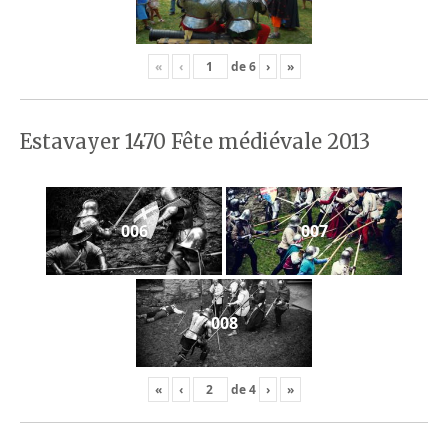
«
‹
de
6
›
»
Estavayer 1470 Fête médiévale 2013
006
007
008
«
‹
de
4
›
»