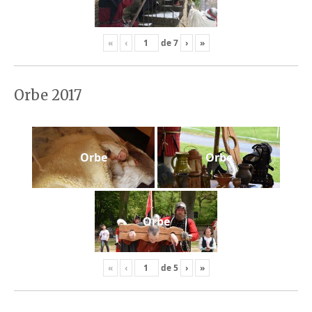
«
‹
de
7
›
»
Orbe 2017
Orbe
Orbe
Orbe
«
‹
de
5
›
»