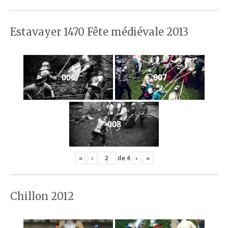
Estavayer 1470 Fête médiévale 2013
006
007
008
«
‹
de
4
›
»
Chillon 2012