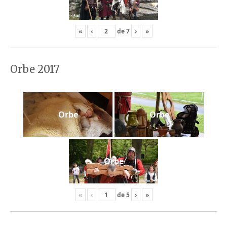
«
‹
de
7
›
»
Orbe 2017
Orbe
Orbe
Orbe
«
‹
de
5
›
»