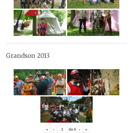
Grandson 2013
«
‹
de
6
›
»