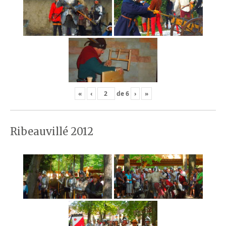
«
‹
de
6
›
»
Ribeauvillé 2012