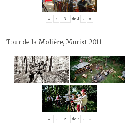
«
‹
de
4
›
»
Tour de la Molière, Murist 2011
«
‹
de
2
›
»