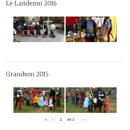
Le Landeron 2016
Grandson 2015
«
‹
de
2
›
»