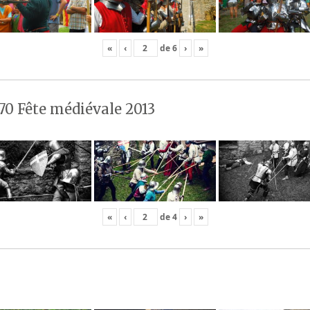
«
‹
de
6
›
»
70 Fête médiévale 2013
«
‹
de
4
›
»