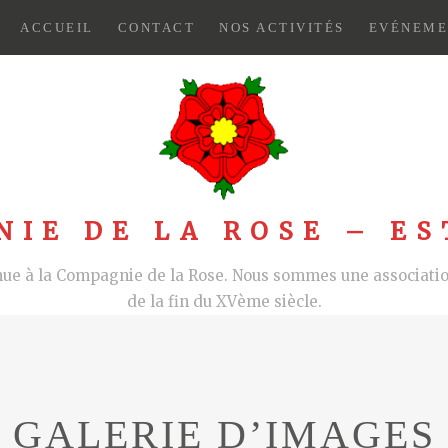
ACCUEIL
CONTACT
NOS ACTIVITÉS
EVÉNEME
NIE DE LA ROSE – ES
nue à la Compagnie de la Rose. Nous sommes une association
de la fin du XVème siècle.
GALERIE D’IMAGES