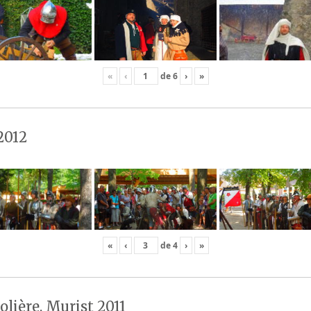
«
‹
de
6
›
»
2012
«
‹
de
4
›
»
olière, Murist 2011