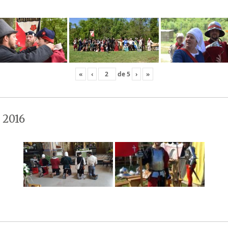
«
‹
de
5
›
»
 2016