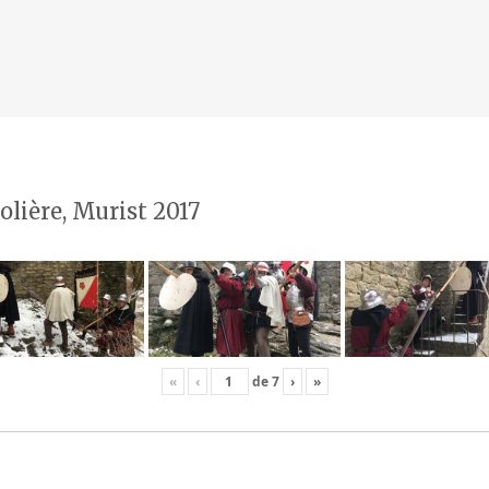
olière, Murist 2017
«
‹
de
7
›
»