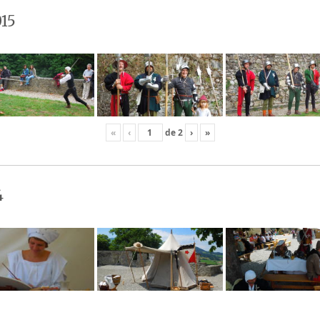
15
«
‹
de
2
›
»
4