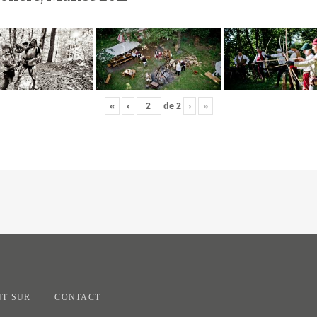
«
‹
de
2
›
»
T SUR
CONTACT