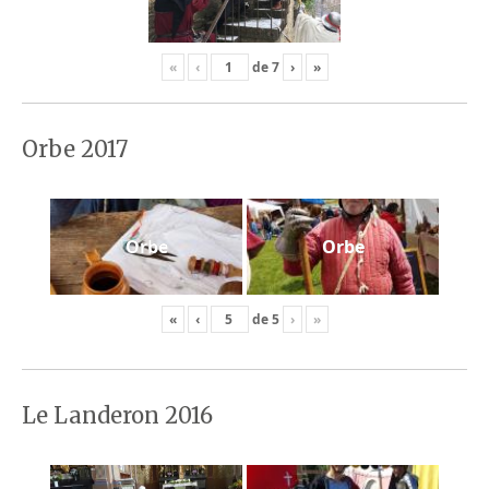
«
‹
de
7
›
»
Orbe 2017
Orbe
Orbe
«
‹
de
5
›
»
Le Landeron 2016