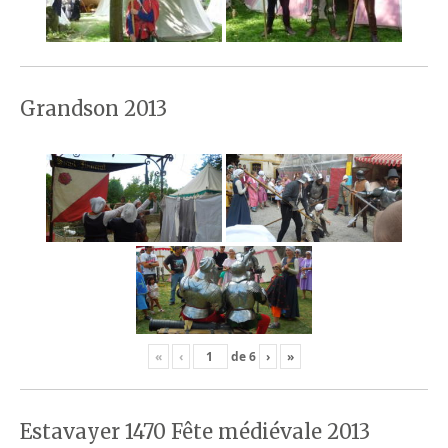
Grandson 2013
«
‹
de
6
›
»
Estavayer 1470 Fête médiévale 2013