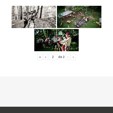
«
‹
de
2
›
»