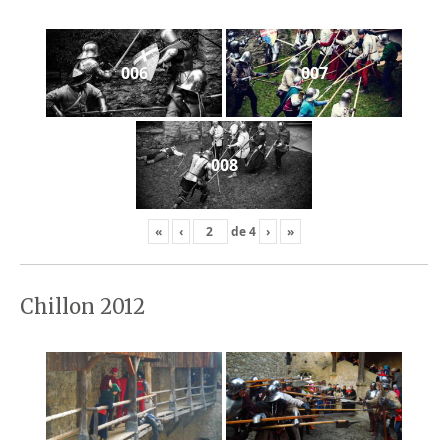
006
007
008
«
‹
de
4
›
»
Chillon 2012