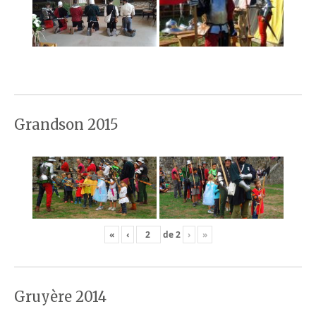
Grandson 2015
«
‹
de
2
›
»
Gruyère 2014