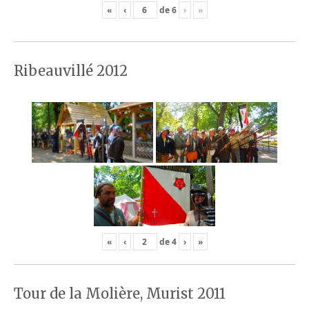
«
‹
de
6
›
»
Ribeauvillé 2012
«
‹
de
4
›
»
Tour de la Molière, Murist 2011