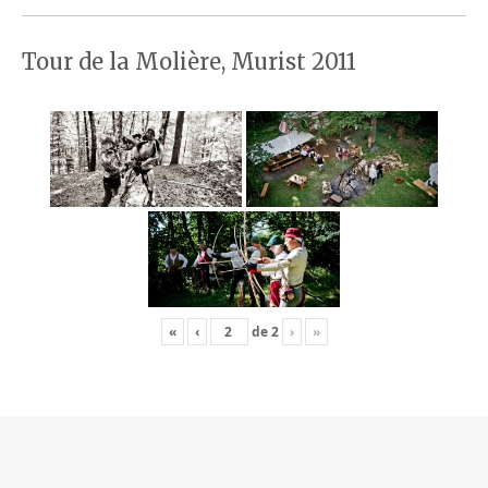
Tour de la Molière, Murist 2011
«
‹
de
2
›
»