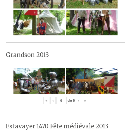
Grandson 2013
«
‹
de
6
›
»
Estavayer 1470 Fête médiévale 2013