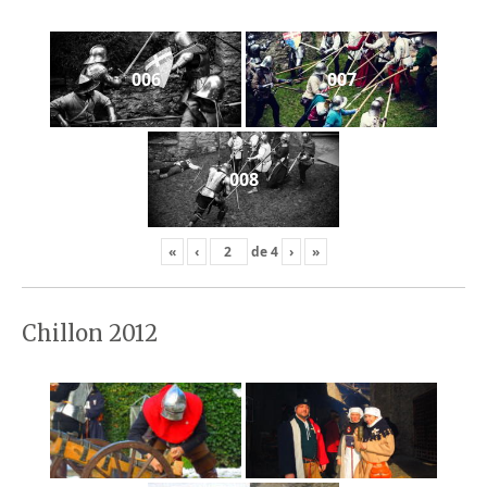
006
007
008
«
‹
de
4
›
»
Chillon 2012