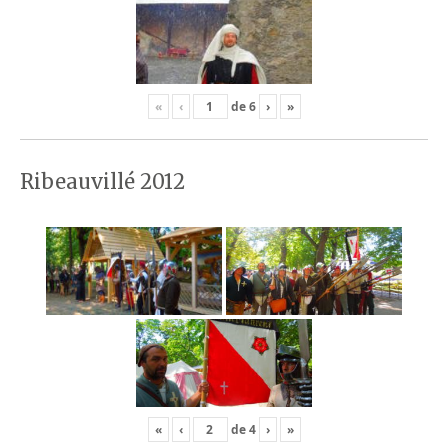
«
‹
de
6
›
»
Ribeauvillé 2012
«
‹
de
4
›
»