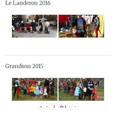
Le Landeron 2016
Grandson 2015
«
‹
de
2
›
»