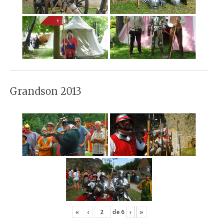
Grandson 2013
«
‹
de
6
›
»