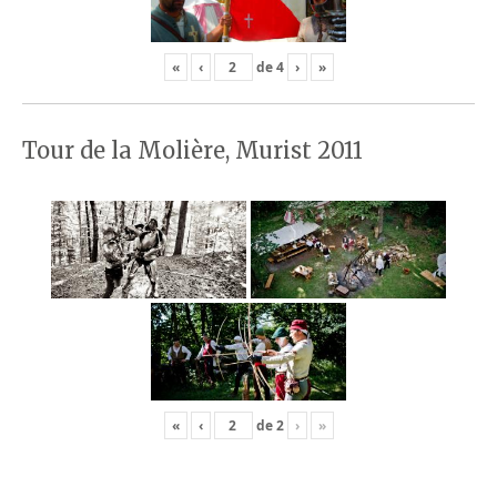
«
‹
de
4
›
»
Tour de la Molière, Murist 2011
«
‹
de
2
›
»