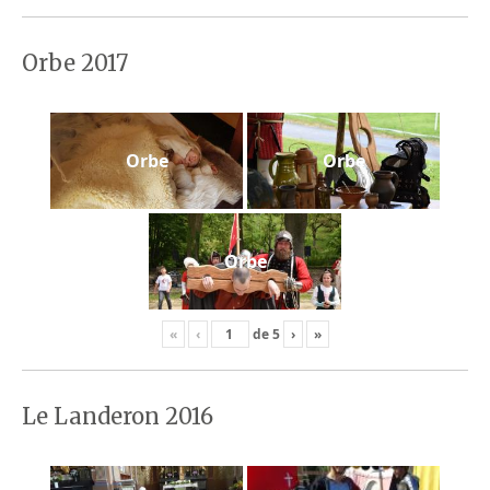
Orbe 2017
Orbe
Orbe
Orbe
«
‹
de
5
›
»
Le Landeron 2016