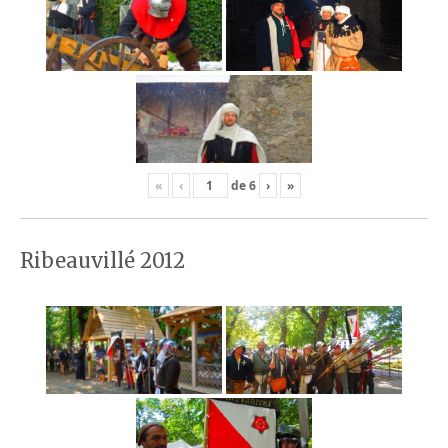
«
‹
de
6
›
»
Ribeauvillé 2012