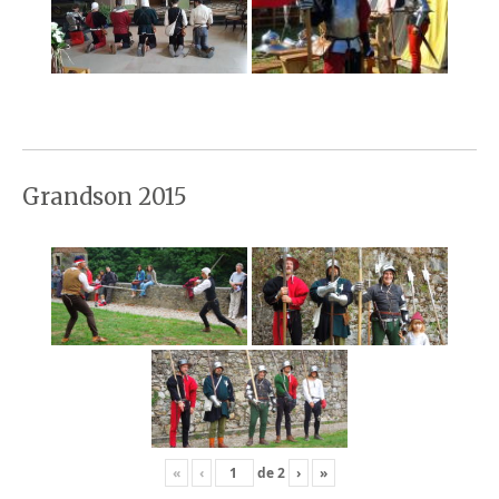
Grandson 2015
«
‹
de
2
›
»