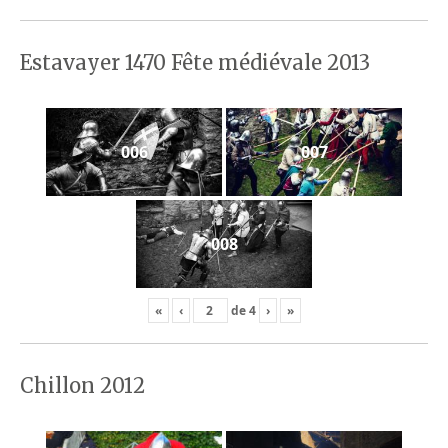
Estavayer 1470 Fête médiévale 2013
006
007
008
«
‹
de
4
›
»
Chillon 2012