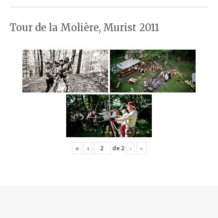
Tour de la Molière, Murist 2011
«
‹
de
2
›
»