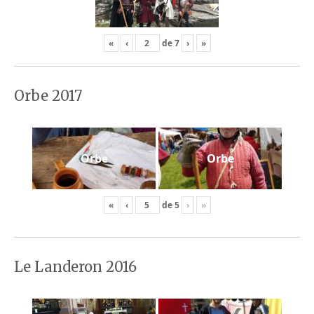
«
‹
de
7
›
»
Orbe 2017
Orbe
Orbe
«
‹
de
5
›
»
Le Landeron 2016