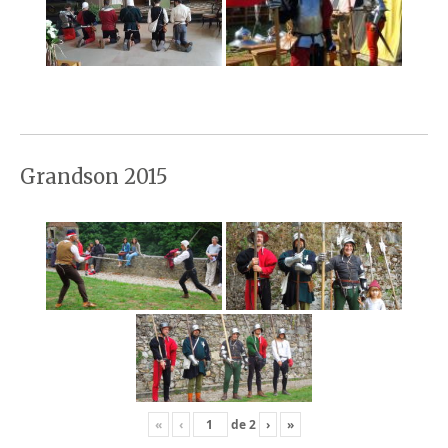
Grandson 2015
«
‹
de
2
›
»