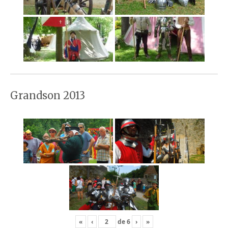
Grandson 2013
«
‹
de
6
›
»