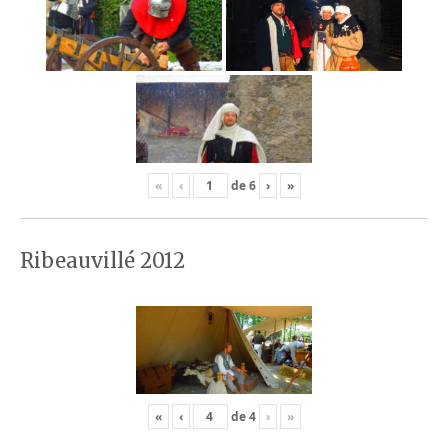
«
‹
de
6
›
»
Ribeauvillé 2012
«
‹
de
4
›
»