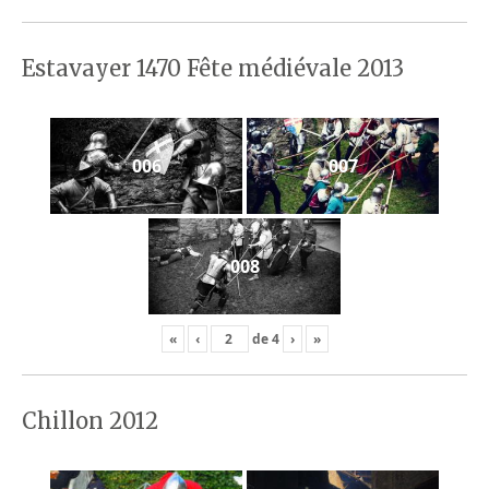
Estavayer 1470 Fête médiévale 2013
006
007
008
«
‹
de
4
›
»
Chillon 2012