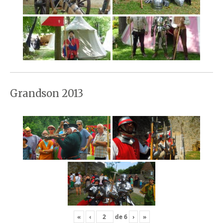
Grandson 2013
«
‹
de
6
›
»