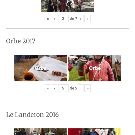
«
‹
de
7
›
»
Orbe 2017
Orbe
Orbe
«
‹
de
5
›
»
Le Landeron 2016