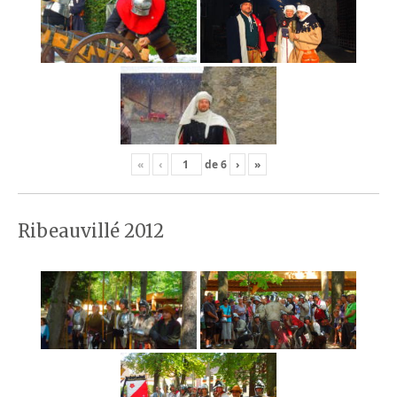
«
‹
de
6
›
»
Ribeauvillé 2012