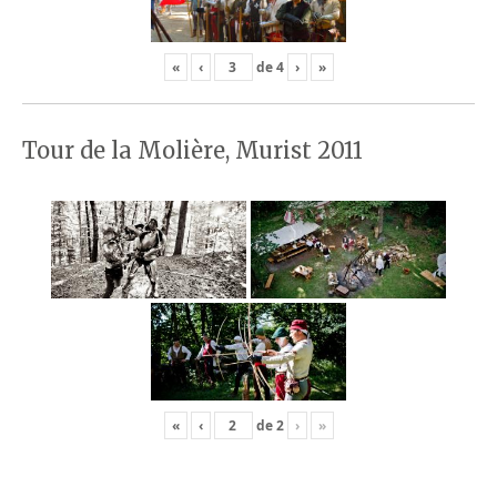
«
‹
de
4
›
»
Tour de la Molière, Murist 2011
«
‹
de
2
›
»