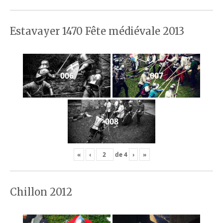
Estavayer 1470 Fête médiévale 2013
006
007
008
«
‹
de
4
›
»
Chillon 2012