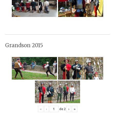
Grandson 2015
«
‹
de
2
›
»