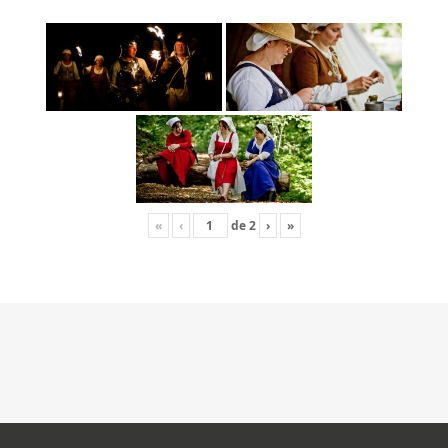
«
‹
de
2
›
»