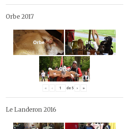
Orbe 2017
Orbe
Orbe
Orbe
«
‹
de
5
›
»
Le Landeron 2016