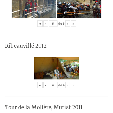
«
‹
de
6
›
»
Ribeauvillé 2012
«
‹
de
4
›
»
Tour de la Molière, Murist 2011