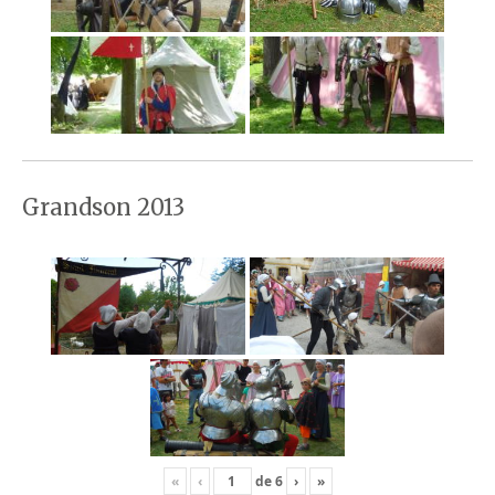
Grandson 2013
«
‹
de
6
›
»