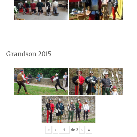
Grandson 2015
«
‹
de
2
›
»