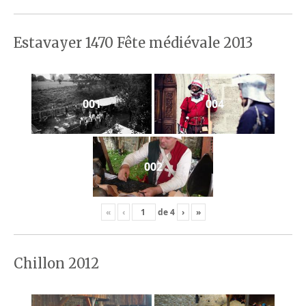
Estavayer 1470 Fête médiévale 2013
001
004
002
«
‹
de
4
›
»
Chillon 2012