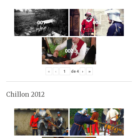
001
004
002
«
‹
de
4
›
»
Chillon 2012