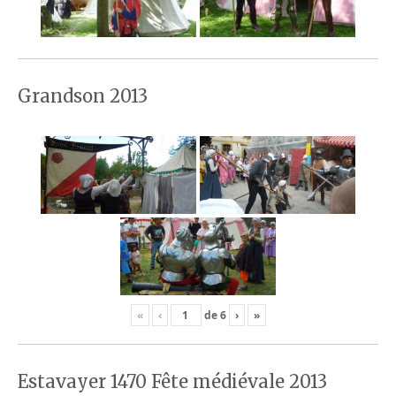
Grandson 2013
«
‹
de
6
›
»
Estavayer 1470 Fête médiévale 2013