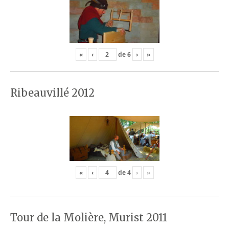
«
‹
de
6
›
»
Ribeauvillé 2012
«
‹
de
4
›
»
Tour de la Molière, Murist 2011