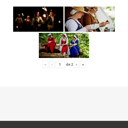
«
‹
de
2
›
»