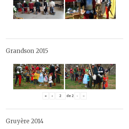
Grandson 2015
«
‹
de
2
›
»
Gruyère 2014