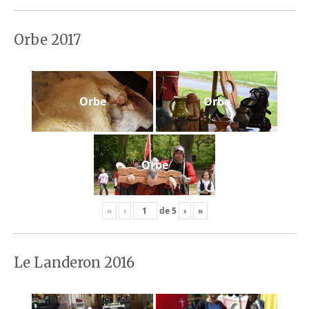
Orbe 2017
Orbe
Orbe
Orbe
«
‹
de
5
›
»
Le Landeron 2016