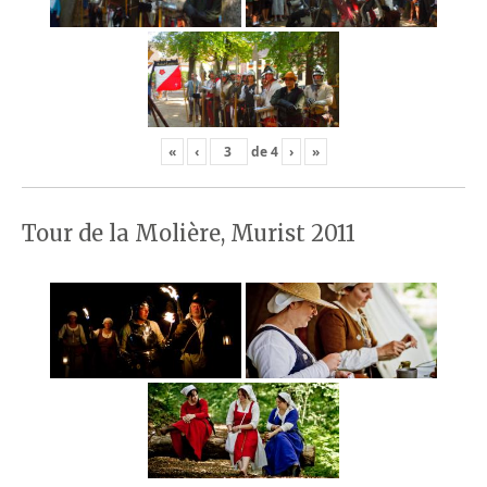
«
‹
de
4
›
»
Tour de la Molière, Murist 2011