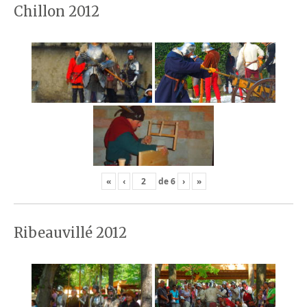
Chillon 2012
«
‹
de
6
›
»
Ribeauvillé 2012