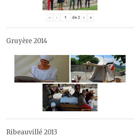
«
‹
de
2
›
»
Gruyère 2014
Ribeauvillé 2013