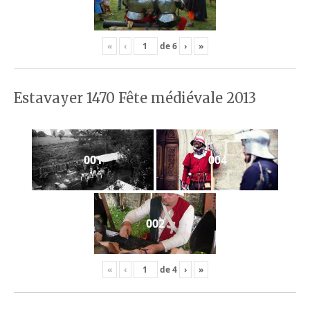
«
‹
de
6
›
»
Estavayer 1470 Fête médiévale 2013
001
004
002
«
‹
de
4
›
»