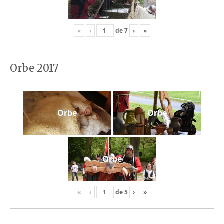
«
‹
de
7
›
»
Orbe 2017
Orbe
Orbe
Orbe
«
‹
de
5
›
»