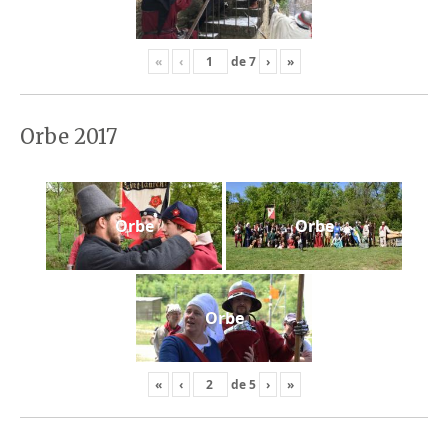
«
‹
de
7
›
»
Orbe 2017
Orbe
Orbe
Orbe
«
‹
de
5
›
»