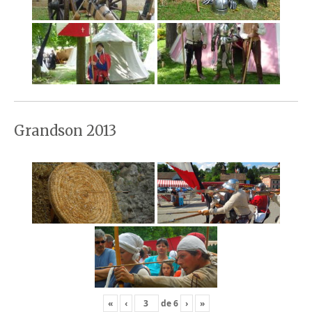
Grandson 2013
«
‹
de
6
›
»