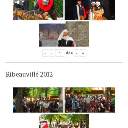
«
‹
de
6
›
»
Ribeauvillé 2012