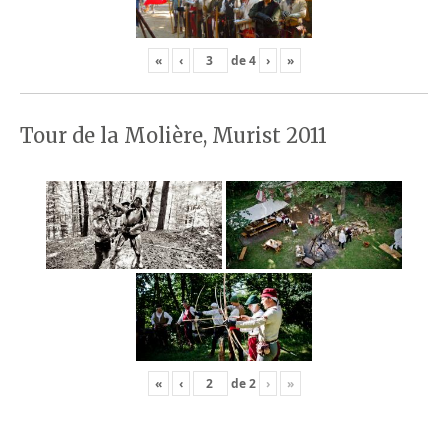
«
‹
de
4
›
»
Tour de la Molière, Murist 2011
«
‹
de
2
›
»