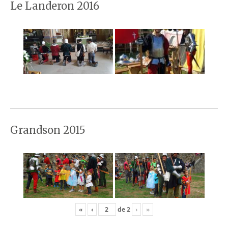
Le Landeron 2016
Grandson 2015
«
‹
de
2
›
»