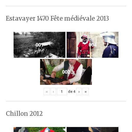
Estavayer 1470 Fête médiévale 2013
001
004
002
«
‹
de
4
›
»
Chillon 2012