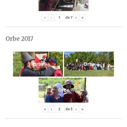
«
‹
de
7
›
»
Orbe 2017
Orbe
Orbe
Orbe
«
‹
de
5
›
»