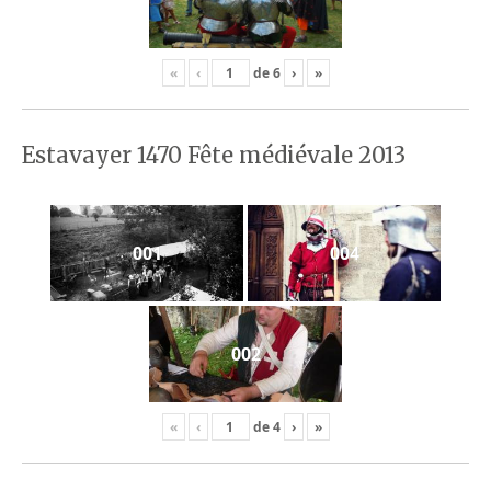
«
‹
de
6
›
»
Estavayer 1470 Fête médiévale 2013
001
004
002
«
‹
de
4
›
»