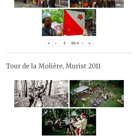
«
‹
de
4
›
»
Tour de la Molière, Murist 2011