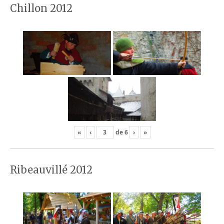
Chillon 2012
«
‹
de
6
›
»
Ribeauvillé 2012