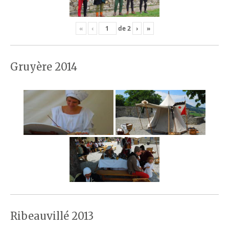
«
‹
de
2
›
»
Gruyère 2014
Ribeauvillé 2013